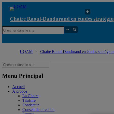
Chaire Raoul-Dandurand en études stratégiq
UQAM
Chaire Raoul-Dandurand en études stratégique
Menu Principal
Accueil
À propos
La Chaire
Titulaire
Fondateur
Conseil de direction