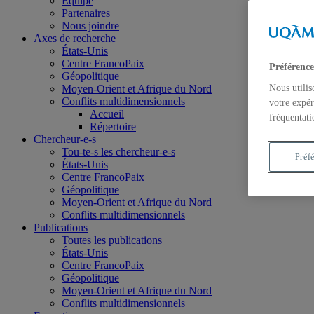
Équipe
Partenaires
Nous joindre
Axes de recherche
États-Unis
Centre FrancoPaix
Préférence
Géopolitique
Moyen-Orient et Afrique du Nord
Nous utilis
Conflits multidimensionnels
votre expér
Accueil
fréquentati
Répertoire
Chercheur-e-s
Tou-te-s les chercheur-e-s
Préf
États-Unis
Centre FrancoPaix
Géopolitique
Moyen-Orient et Afrique du Nord
Conflits multidimensionnels
Publications
Toutes les publications
États-Unis
Centre FrancoPaix
Géopolitique
Moyen-Orient et Afrique du Nord
Conflits multidimensionnels