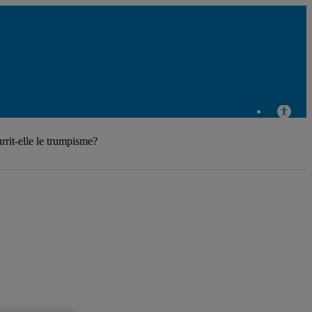
Chaire Raoul-Dandurand en
études stratégiques et
rrit-elle le trumpisme?
diplomatiques