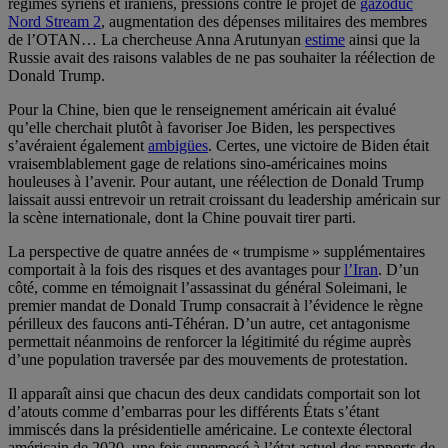
régimes syriens et iraniens, pressions contre le projet de
gazoduc
Nord Stream 2
, augmentation des dépenses militaires des membres
de l’OTAN… La chercheuse Anna Arutunyan
estime
ainsi que la
Russie avait des raisons valables de ne pas souhaiter la réélection de
Donald Trump.
Pour la Chine, bien que le renseignement américain ait évalué
qu’elle cherchait plutôt à favoriser Joe Biden, les perspectives
s’avéraient également
ambigües
. Certes, une victoire de Biden était
vraisemblablement gage de relations sino-américaines moins
houleuses à l’avenir. Pour autant, une réélection de Donald Trump
laissait aussi entrevoir un retrait croissant du leadership américain sur
la scène internationale, dont la Chine pouvait tirer parti.
La perspective de quatre années de « trumpisme » supplémentaires
comportait à la fois des risques et des avantages pour
l’Iran
. D’un
côté, comme en témoignait l’assassinat du général Soleimani, le
premier mandat de Donald Trump consacrait à l’évidence le règne
périlleux des faucons anti-Téhéran. D’un autre, cet antagonisme
permettait néanmoins de renforcer la légitimité du régime auprès
d’une population traversée par des mouvements de protestation.
Il apparaît ainsi que chacun des deux candidats comportait son lot
d’atouts comme d’embarras pour les différents États s’étant
immiscés dans la présidentielle américaine. Le contexte électoral
américain de 2020, une fois superposé à l’état actuel des rapports de