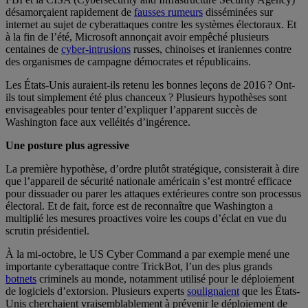
désamorçaient rapidement de
fausses rumeurs
disséminées sur
internet au sujet de cyberattaques contre les systèmes électoraux. Et
à la fin de l’été, Microsoft annonçait avoir empêché plusieurs
centaines de
cyber-intrusions
russes, chinoises et iraniennes contre
des organismes de campagne démocrates et républicains.
Les États-Unis auraient-ils retenu les bonnes leçons de 2016 ? Ont-
ils tout simplement été plus chanceux ? Plusieurs hypothèses sont
envisageables pour tenter d’expliquer l’apparent succès de
Washington face aux velléités d’ingérence.
Une posture plus agressive
La première hypothèse, d’ordre plutôt stratégique, consisterait à dire
que l’appareil de sécurité nationale américain s’est montré efficace
pour dissuader ou parer les attaques extérieures contre son processus
électoral. Et de fait, force est de reconnaître que Washington a
multiplié les mesures proactives voire les coups d’éclat en vue du
scrutin présidentiel.
À la mi-octobre, le US Cyber Command a par exemple mené une
importante cyberattaque contre TrickBot, l’un des plus grands
botnets
criminels au monde, notamment utilisé pour le déploiement
de logiciels d’extorsion. Plusieurs experts
soulignaient
que les États-
Unis cherchaient vraisemblablement à prévenir le déploiement de