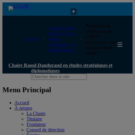
Chaire Raoul-Dandurand en études stratégiques et diplomatiques
Présidentielle
Chaire Raoul-
américaine de
Dandurand en
2020 et
UQAM
études
ingérences : une
stratégiques et
menace mieux
diplomatiques
gérée ?
Chaire Raoul-Dandurand en études stratégiques et
diplomatiques
Menu Principal
Accueil
À propos
La Chaire
Titulaire
Fondateur
Conseil de direction