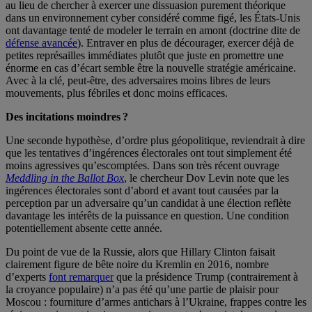
au lieu de chercher à exercer une dissuasion purement théorique
dans un environnement cyber considéré comme figé, les États-Unis
ont davantage tenté de modeler le terrain en amont (doctrine dite de
défense avancée
). Entraver en plus de décourager, exercer déjà de
petites représailles immédiates plutôt que juste en promettre une
énorme en cas d’écart semble être la nouvelle stratégie américaine.
Avec à la clé, peut-être, des adversaires moins libres de leurs
mouvements, plus fébriles et donc moins efficaces.
Des incitations moindres ?
Une seconde hypothèse, d’ordre plus géopolitique, reviendrait à dire
que les tentatives d’ingérences électorales ont tout simplement été
moins agressives qu’escomptées. Dans son très récent ouvrage
Meddling in the Ballot Box
, le chercheur Dov Levin note que les
ingérences électorales sont d’abord et avant tout causées par la
perception par un adversaire qu’un candidat à une élection reflète
davantage les intérêts de la puissance en question. Une condition
potentiellement absente cette année.
Du point de vue de la Russie, alors que Hillary Clinton faisait
clairement figure de bête noire du Kremlin en 2016, nombre
d’experts
font remarquer
que la présidence Trump (contrairement à
la croyance populaire) n’a pas été qu’une partie de plaisir pour
Moscou : fourniture d’armes antichars à l’Ukraine, frappes contre les