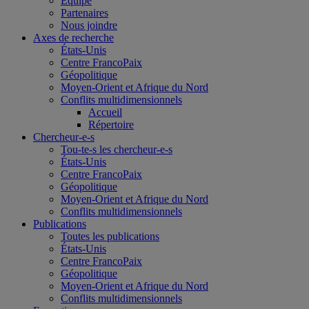
Équipe
Partenaires
Nous joindre
Axes de recherche
États-Unis
Centre FrancoPaix
Géopolitique
Moyen-Orient et Afrique du Nord
Conflits multidimensionnels
Accueil
Répertoire
Chercheur-e-s
Tou-te-s les chercheur-e-s
États-Unis
Centre FrancoPaix
Géopolitique
Moyen-Orient et Afrique du Nord
Conflits multidimensionnels
Publications
Toutes les publications
États-Unis
Centre FrancoPaix
Géopolitique
Moyen-Orient et Afrique du Nord
Conflits multidimensionnels