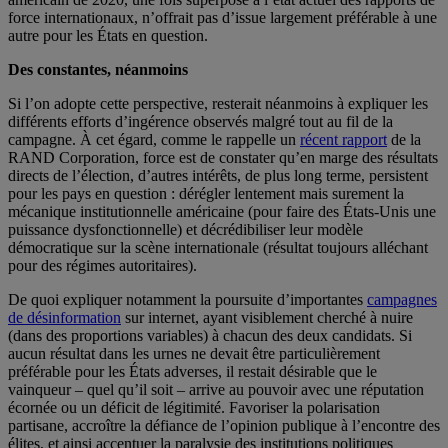
force internationaux, n’offrait pas d’issue largement préférable à une
autre pour les États en question.
Des constantes, néanmoins
Si l’on adopte cette perspective, resterait néanmoins à expliquer les
différents efforts d’ingérence observés malgré tout au fil de la
campagne. À cet égard, comme le rappelle un
récent rapport
de la
RAND Corporation, force est de constater qu’en marge des résultats
directs de l’élection, d’autres intérêts, de plus long terme, persistent
pour les pays en question : dérégler lentement mais surement la
mécanique institutionnelle américaine (pour faire des États-Unis une
puissance dysfonctionnelle) et décrédibiliser leur modèle
démocratique sur la scène internationale (résultat toujours alléchant
pour des régimes autoritaires).
De quoi expliquer notamment la poursuite d’importantes
campagnes
de désinformation
sur internet, ayant visiblement cherché à nuire
(dans des proportions variables) à chacun des deux candidats. Si
aucun résultat dans les urnes ne devait être particulièrement
préférable pour les États adverses, il restait désirable que le
vainqueur – quel qu’il soit – arrive au pouvoir avec une réputation
écornée ou un déficit de légitimité. Favoriser la polarisation
partisane, accroître la défiance de l’opinion publique à l’encontre des
élites, et ainsi accentuer la paralysie des institutions politiques