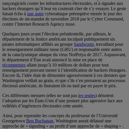
rançongiciels contre les infrastructures électorales, et à signaler aux
hackers étrangers qu’il leur en couterait cher de s’y essayer. Le geste
faisait écho à
une autre
cyberattaque préemptive menée le jour des
élections de mi-mandat de novembre 2018 par le Cyber Command,
contre l’Internet Research Agency russe.
Quelques jours avant l’élection présidentielle, par ailleurs, le
département de la Justice américain inculpait publiquement six
pirates informatiques affiliés au groupe
Sandworm
, travaillant pour
le renseignement militaire russe (GRU) et responsable entre autres
de la cataclysmique attaque du virus NotPetya de 2017. Auparavant,
le département d’État avait annoncé la mise en place de
récompenses
allant jusqu’à 10 millions de dollars pour tout
renseignement pouvant mener à l’identification de hackers étrangers.
Encore là, l’idée était de démontrer agressivement à ces derniers que
Washington veillait au grain, et que s’ils s’en prenaient au processus
électoral américain, ils finiraient tôt ou tard par en payer le prix.
Ces différentes mesures (elles ne sont pas
les seules
) dénotent
l’adoption par les États-Unis d’une posture plus agressive face aux
velléités d’ingérences électorales cette année.
Ainsi, pour reprendre les concepts du professeur de l’Université
Georgetown
Ben Buchanan
, Washington aurait délaissé une
approche de « signaling » au profit d’une approche de « shaping » :