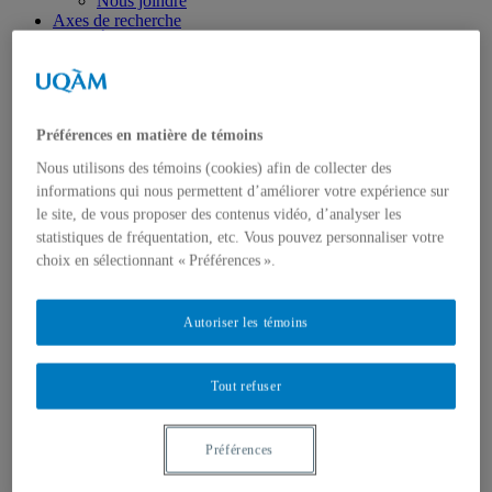
Nous joindre
Axes de recherche
États-Unis
Centre FrancoPaix
Géopolitique
Moyen-Orient et Afrique du Nord
Conflits multidimensionnels
Préférences en matière de témoins
Accueil
Répertoire
Nous utilisons des témoins (cookies) afin de collecter des
Chercheur-e-s
informations qui nous permettent d’améliorer votre expérience sur
Tou-te-s les chercheur-e-s
le site, de vous proposer des contenus vidéo, d’analyser les
États-Unis
Centre FrancoPaix
statistiques de fréquentation, etc. Vous pouvez personnaliser votre
Géopolitique
choix en sélectionnant « Préférences ».
Moyen-Orient et Afrique du Nord
Conflits multidimensionnels
Publications
Autoriser les témoins
Toutes les publications
États-Unis
Centre FrancoPaix
Tout refuser
Géopolitique
Moyen-Orient et Afrique du Nord
Conflits multidimensionnels
Préférences
Formation
Conférences personnalisées