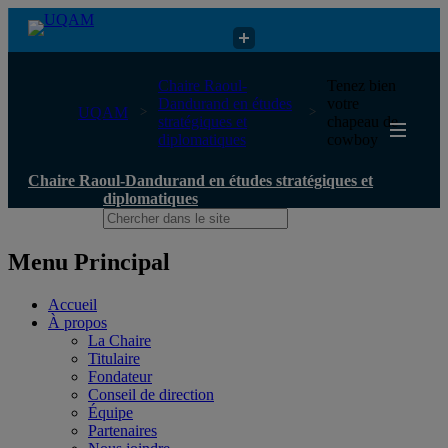
Chaire Raoul-Dandurand en études stratégiques et diplomatiques
Chaire Raoul-
Tenez bien
Dandurand en études
votre
UQAM
stratégiques et
chapeau de
diplomatiques
cowboy
Chaire Raoul-Dandurand en études stratégiques et
diplomatiques
Menu Principal
Accueil
À propos
La Chaire
Titulaire
Fondateur
Conseil de direction
Équipe
Partenaires