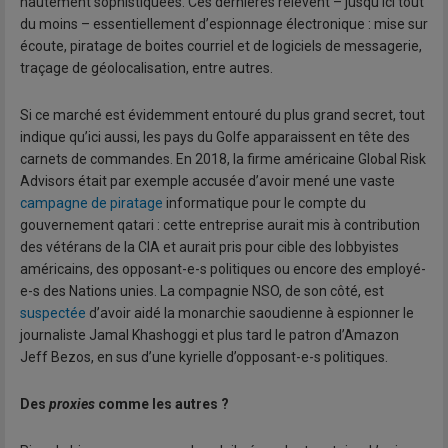
hautement sophistiquées. Ces dernières relèvent – jusqu’ici tout
du moins – essentiellement d’espionnage électronique : mise sur
écoute, piratage de boites courriel et de logiciels de messagerie,
traçage de géolocalisation, entre autres.
Si ce marché est évidemment entouré du plus grand secret, tout
indique qu’ici aussi, les pays du Golfe apparaissent en tête des
carnets de commandes. En 2018, la firme américaine Global Risk
Advisors était par exemple accusée d’avoir mené une vaste
campagne de piratage
informatique pour le compte du
gouvernement qatari : cette entreprise aurait mis à contribution
des vétérans de la CIA et aurait pris pour cible des lobbyistes
américains, des opposant-e-s politiques ou encore des employé-
e-s des Nations unies. La compagnie NSO, de son côté, est
suspectée
d’avoir aidé la monarchie saoudienne à espionner le
journaliste Jamal Khashoggi et plus tard le patron d’Amazon
Jeff Bezos, en sus d’une kyrielle d’opposant-e-s politiques.
Des
proxies
comme les autres ?