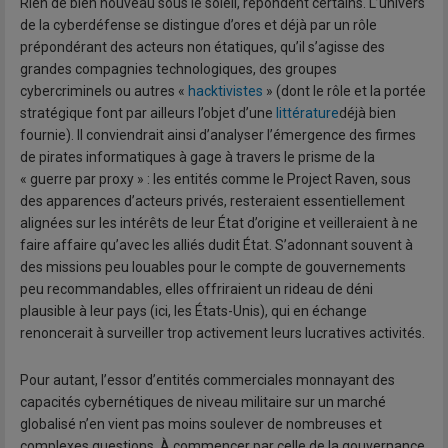
Rien de bien nouveau sous le soleil, répondent certains. L’univers
de la cyberdéfense se distingue d’ores et déjà par un rôle
prépondérant des acteurs non étatiques, qu’il s’agisse des
grandes compagnies technologiques, des groupes
cybercriminels ou autres «
hacktivistes
» (dont le rôle et la portée
stratégique font par ailleurs l’objet d’une
littérature
déjà bien
fournie). Il conviendrait ainsi d’analyser l’émergence des firmes
de pirates informatiques à gage à travers le prisme de la
« guerre par proxy » : les entités comme le Project Raven, sous
des apparences d’acteurs privés, resteraient essentiellement
alignées sur les intérêts de leur État d’origine et veilleraient à ne
faire affaire qu’avec les alliés dudit État. S’adonnant souvent à
des missions peu louables pour le compte de gouvernements
peu recommandables, elles offriraient un rideau de déni
plausible à leur pays (ici, les États-Unis), qui en échange
renoncerait à surveiller trop activement leurs lucratives activités.
Pour autant, l’essor d’entités commerciales monnayant des
capacités cybernétiques de niveau militaire sur un marché
globalisé n’en vient pas moins soulever de nombreuses et
complexes questions. À commencer par celle de la gouvernance