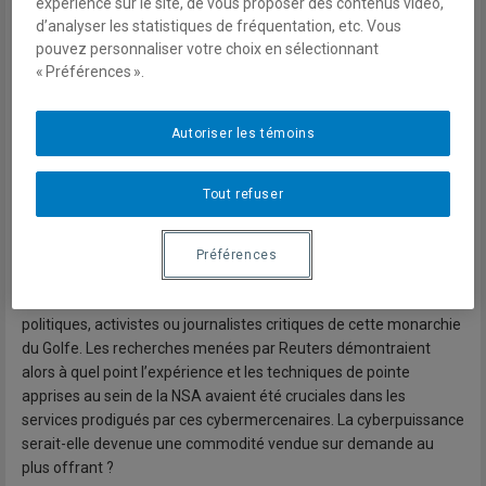
expérience sur le site, de vous proposer des contenus vidéo,
international en fournissant un « service de défense », mais
d’analyser les statistiques de fréquentation, etc. Vous
également les lois anti-piratage en aidant à mener des
pouvez personnaliser votre choix en sélectionnant
cyberattaques en sol étasunien.
« Préférences ».
Si la sanction
[1]
fait figure de première, le forfait ne relevait pas
– ou plus – du secret. Les trois mercenaires font partie d’un
Autoriser les témoins
groupe d’une douzaine d’anciens employés du renseignement
américain partis servir les Émirats, dont l’existence avait déjà été
Tout refuser
révélée par
une enquête
de Reuters début 2019.
Essentiellement composée de vétérans de la NSA, cette
escouade baptisée Project Raven aurait, entre autres, aidé Abu
Préférences
Dhabi à
espionner
les téléphones et ordinateurs de
gouvernements adverses, mais aussi de centaines d’opposants
politiques, activistes ou journalistes critiques de cette monarchie
du Golfe. Les recherches menées par Reuters démontraient
alors à quel point l’expérience et les techniques de pointe
apprises au sein de la NSA avaient été cruciales dans les
services prodigués par ces cybermercenaires. La cyberpuissance
serait-elle devenue une commodité vendue sur demande au
plus offrant ?