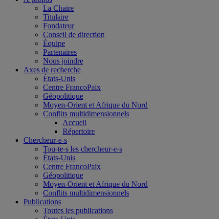
La Chaire
Titulaire
Fondateur
Conseil de direction
Équipe
Partenaires
Nous joindre
Axes de recherche
États-Unis
Centre FrancoPaix
Géopolitique
Moyen-Orient et Afrique du Nord
Conflits multidimensionnels
Accueil
Répertoire
Chercheur-e-s
Tou-te-s les chercheur-e-s
États-Unis
Centre FrancoPaix
Géopolitique
Moyen-Orient et Afrique du Nord
Conflits multidimensionnels
Publications
Toutes les publications