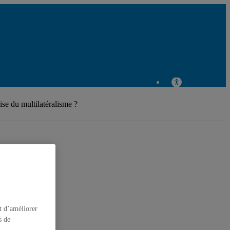
ise du multilatéralisme ?
t d’améliorer
s de