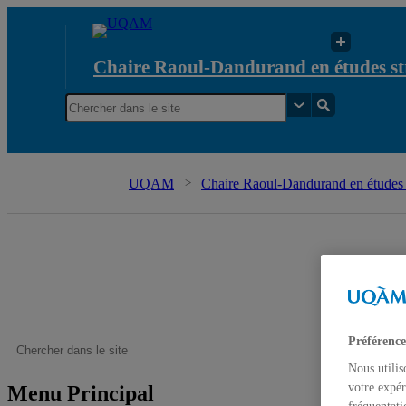
Chaire Raoul-Dandurand en études str
UQAM
Chaire Raoul-Dandurand en études s
Préférence
Nous utilis
votre expér
Menu Principal