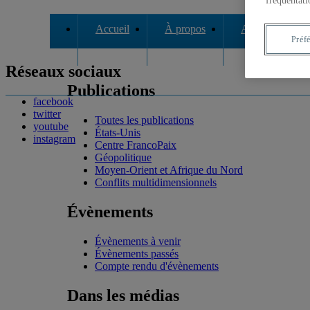
fréquentati
Accueil
À propos
Axes de recher
Préf
Réseaux sociaux
Publications
facebook
twitter
Toutes les publications
youtube
États-Unis
instagram
Centre FrancoPaix
Géopolitique
Moyen-Orient et Afrique du Nord
Conflits multidimensionnels
Évènements
Évènements à venir
Évènements passés
Compte rendu d'évènements
Dans les médias