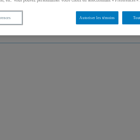
on, etc. Vous pouvez personnaliser votre choix en sélectionnant « Préférences ».
che
Chercheur-e-s
Publications
Formation
érences
Autoriser les témoins
Tout