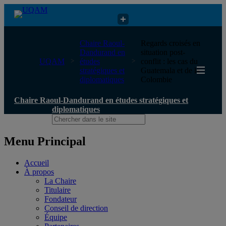
Chaire Raoul-Dandurand en études stratégiques et diplomatiques
Chaire Raoul-
Regards croisés en
Dandurand en
situation post-
UQAM
études
conflit : les cas du
stratégiques et
Guatemala et de la
diplomatiques
Colombie
Chaire Raoul-Dandurand en études stratégiques et
diplomatiques
Menu Principal
Accueil
À propos
La Chaire
Titulaire
Fondateur
Conseil de direction
Équipe