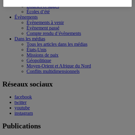
Conférences personnalisées
Bourses et stages
Écoles d’été
Évènements
Évènements à venir
Évènement passé
Compte rendu d’évènements
Dans les médias
Tous les articles dans les médias
États-Unis
Missions de paix
Géopolitique
Moyen-Orient et Afrique du Nord
Conflits multidimensionnels
Réseaux sociaux
facebook
twitter
youtube
instagram
Publications