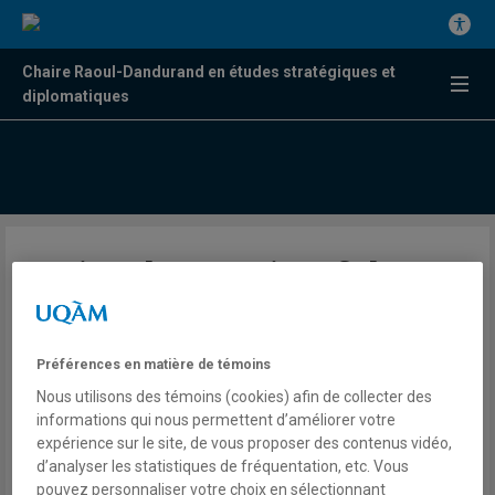
Chaire Raoul-Dandurand en études stratégiques et
diplomatiques
Regional Dynamics of the
Climate Crisis
Préférences en matière de témoins
Par Ulrich Seidenberger, Gabrielle Daoust, Neda Zawahri, Ayesha
Nous utilisons des témoins (cookies) afin de collecter des
Siddiqi and Anselm Vogler
informations qui nous permettent d’améliorer votre
Balado de la Chaire
expérience sur le site, de vous proposer des contenus vidéo,
d’analyser les statistiques de fréquentation, etc. Vous
The panel «Regional Dynamics of the Climate Crisis» is part of
pouvez personnaliser votre choix en sélectionnant