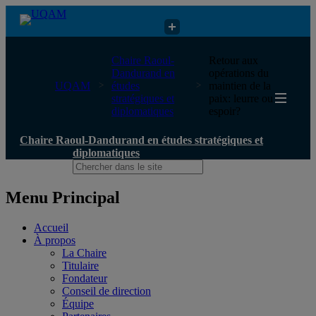
Chaire Raoul-Dandurand en études stratégiques et diplomatiques
Chaire Raoul-
Retour aux
Dandurand en
opérations du
UQAM
études
maintien de la
stratégiques et
paix: leurre ou
diplomatiques
espoir?
Chaire Raoul-Dandurand en études stratégiques et
diplomatiques
Menu Principal
Accueil
À propos
La Chaire
Titulaire
Fondateur
Conseil de direction
Équipe