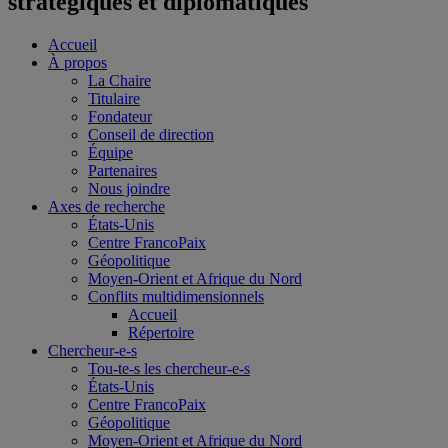
stratégiques et diplomatiques
Accueil
À propos
La Chaire
Titulaire
Fondateur
Conseil de direction
Équipe
Partenaires
Nous joindre
Axes de recherche
États-Unis
Centre FrancoPaix
Géopolitique
Moyen-Orient et Afrique du Nord
Conflits multidimensionnels
Accueil
Répertoire
Chercheur-e-s
Tou-te-s les chercheur-e-s
États-Unis
Centre FrancoPaix
Géopolitique
Moyen-Orient et Afrique du Nord