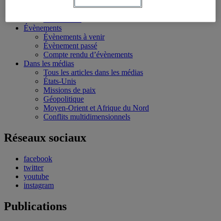
Conférences personnalisées
Bourses et stages
Écoles d’été
Évènements
Évènements à venir
Évènement passé
Compte rendu d’évènements
Dans les médias
Tous les articles dans les médias
États-Unis
Missions de paix
Géopolitique
Moyen-Orient et Afrique du Nord
Conflits multidimensionnels
Réseaux sociaux
facebook
twitter
youtube
instagram
Publications