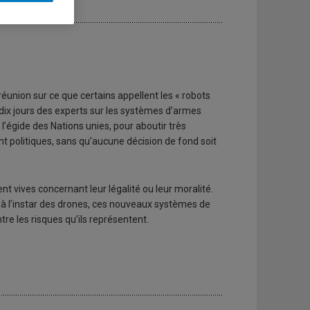
es
réunion sur ce que certains appellent les « robots
dix jours des experts sur les systèmes d’armes
’égide des Nations unies, pour aboutir très
 politiques, sans qu’aucune décision de fond soit
t vives concernant leur légalité ou leur moralité.
e, à l’instar des drones, ces nouveaux systèmes de
re les risques qu’ils représentent.