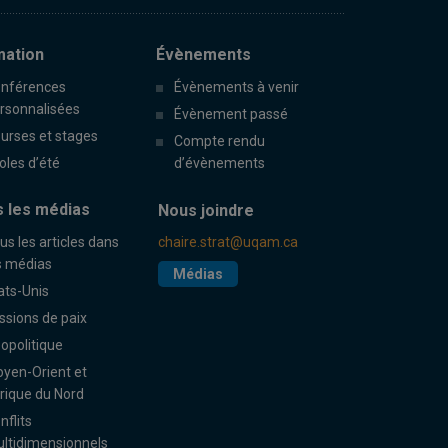
mation
Évènements
nférences
Évènements à venir
rsonnalisées
Évènement passé
urses et stages
Compte rendu
oles d’été
d’évènements
 les médias
Nous joindre
us les articles dans
chaire.strat@uqam.ca
s médias
Médias
ats-Unis
ssions de paix
opolitique
yen-Orient et
rique du Nord
nflits
ltidimensionnels