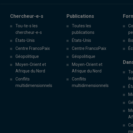
Chercheur-e-s
Publications
For
Tou-te-s les
Toutes les
Co
chercheur-e-s
publications
pe
États-Unis
États-Unis
Bo
Centre FrancoPaix
Centre FrancoPaix
Éc
Géopolitique
Géopolitique
Dans
Moyen-Orient et
Moyen-Orient et
Afrique du Nord
Afrique du Nord
To
le
Conflits
Conflits
multidimensionnels
multidimensionnels
Ét
Mi
Gé
Mo
Af
Co
mu