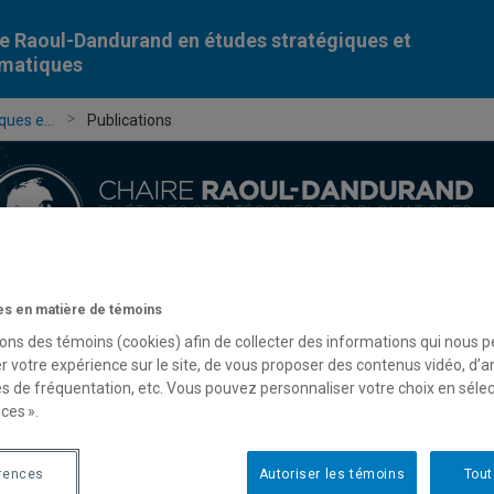
e Raoul-Dandurand en études stratégiques et
omatiques
ues e...
Publications
s en matière de témoins
Chercheur-e-s
Publications
Formation
Évèn
sons des témoins (cookies) afin de collecter des informations qui nous 
r votre expérience sur le site, de vous proposer des contenus vidéo, d’a
es de fréquentation, etc. Vous pouvez personnaliser votre choix en séle
ces ».
rences
Autoriser les témoins
Tout