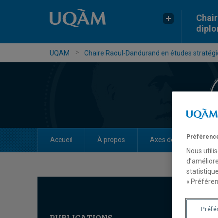
Chair
dipl
UQAM
Chaire Raoul-Dandurand en études stratégiq
Préférence
Accueil
À propos
Axes de recherche
Nous utili
d’améliore
statistiqu
« Préféren
Préfé
PUBLICATIONS