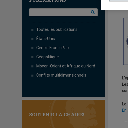
L
Toutes les publications
États-Unis
Centre FrancoPaix
Géopolitique
Moyen-Orient et Afrique du Nord
Conflits multidimensionnels
L’a
Les
com
Le 
En 
SOUTENIR LA CHAIRE