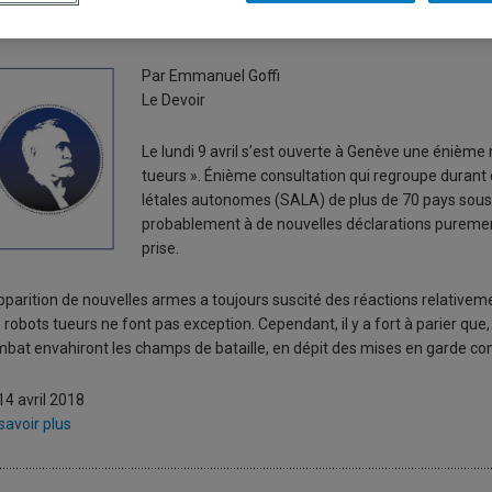
es «robots tueurs» sont inévitabl
Par Emmanuel Goffi
Le Devoir
Le lundi 9 avril s’est ouverte à Genève une énième 
tueurs ». Énième consultation qui regroupe durant 
létales autonomes (SALA) de plus de 70 pays sous l
probablement à de nouvelles déclarations purement
prise.
pparition de nouvelles armes a toujours suscité des réactions relativemen
 robots tueurs ne font pas exception. Cependant, il y a fort à parier qu
bat envahiront les champs de bataille, en dépit des mises en garde cont
14 avril 2018
savoir plus