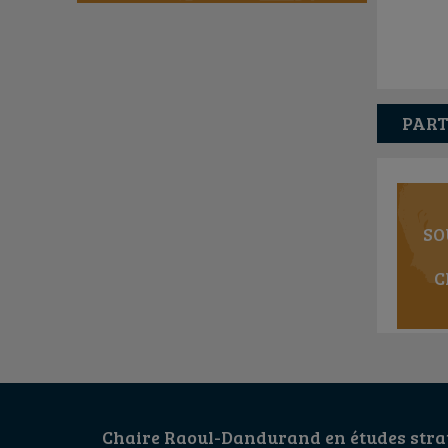
PART
SO
C
Chaire Raoul-Dandurand en études strat