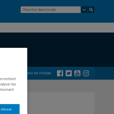
ements
Dans les médias
permettent
nalyser les
ctionnant
 refuser