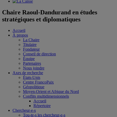
Chaire Raoul-Dandurand en études
stratégiques et diplomatiques
Accueil
À propos
La Chaire
Titulaire
Fondateur
Conseil de direction
Équipe
Partenaires
Nous joindre
Axes de recherche
États-Unis
Centre FrancoPaix
Géopolitique
Moyen-Orient et Afrique du Nord
Conflits multidimensionnels
Accueil
Répertoire
Chercheur-e-s
Tou-te-s les chercheur-e-s