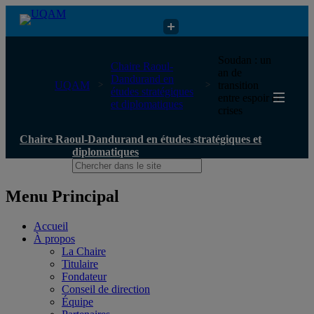
Chaire Raoul-Dandurand en études stratégiques et diplomatiques
Soudan : un
Chaire Raoul-
an de
Dandurand en
UQAM
transition
études stratégiques
entre espoir et
et diplomatiques
crises
Chaire Raoul-Dandurand en études stratégiques et
diplomatiques
Menu Principal
Accueil
À propos
La Chaire
Titulaire
Fondateur
Conseil de direction
Équipe