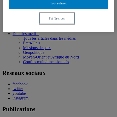
Conférences personnalisées
Tout refuser
Bourses et stages
Écoles d’été
Évènements
Préférences
Évènements à venir
Évènement passé
Compte rendu d’évènements
Dans les médias
Tous les articles dans les médias
États-Unis
Missions de paix
Géopolitique
Moyen-Orient et Afrique du Nord
Conflits multidimensionnels
Réseaux sociaux
facebook
twitter
youtube
instagram
Publications