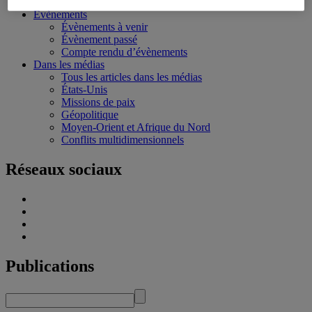
Écoles d’été
Évènements
Évènements à venir
Évènement passé
Compte rendu d’évènements
Dans les médias
Tous les articles dans les médias
États-Unis
Missions de paix
Géopolitique
Moyen-Orient et Afrique du Nord
Conflits multidimensionnels
Réseaux sociaux
Publications