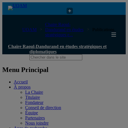
Chaire Raoul-Dandurand en études stratégiques et diplomatiques
Chaire Raoul-
UQAM
Dandurand en études
Publications
stratégiques e...
Chaire Raoul-Dandurand en études stratégiques et
diplomatiques
Menu Principal
Accueil
À propos
La Chaire
Titulaire
Fondateur
Conseil de direction
Équipe
Partenaires
Nous joindre