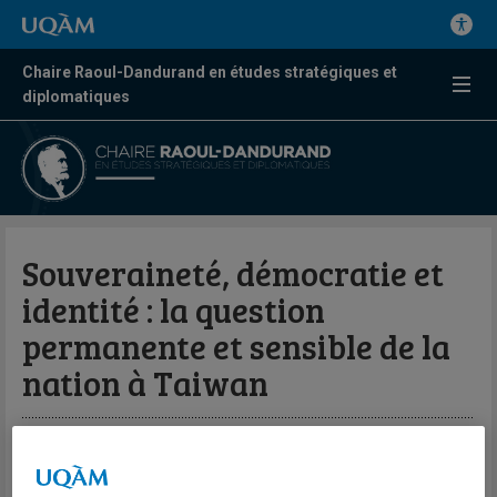
Chaire Raoul-Dandurand en études stratégiques et
diplomatiques
Souveraineté, démocratie et
identité : la question
permanente et sensible de la
nation à Taiwan
Par Barthélémy Courmont
Revue Internationale de Politique