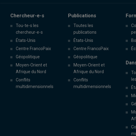
Chercheur-e-s
Publications
For
Tou-te-s les
Toutes les
Co
chercheur-e-s
publications
pe
États-Unis
États-Unis
Bo
Centre FrancoPaix
Centre FrancoPaix
Éc
Géopolitique
Géopolitique
Dans
Moyen-Orient et
Moyen-Orient et
Afrique du Nord
Afrique du Nord
To
le
Conflits
Conflits
multidimensionnels
multidimensionnels
Ét
Mi
Gé
Mo
Af
Co
mu