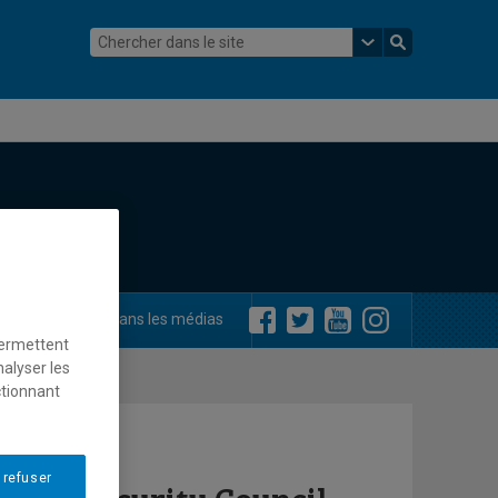
ements
Dans les médias
permettent
nalyser les
ctionnant
 refuser