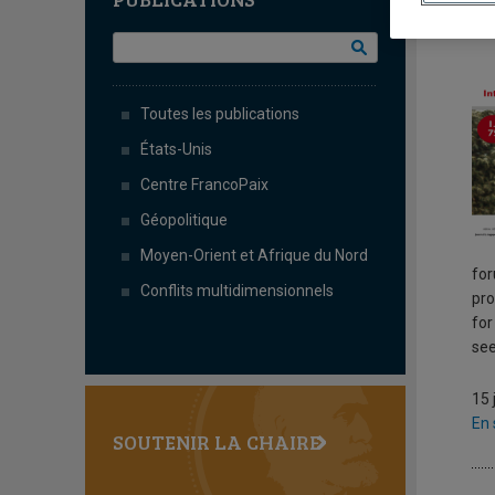
T
Toutes les publications
États-Unis
Centre FrancoPaix
Géopolitique
Moyen-Orient et Afrique du Nord
for
Conflits multidimensionnels
pro
for
see
15 
En 
SOUTENIR LA CHAIRE