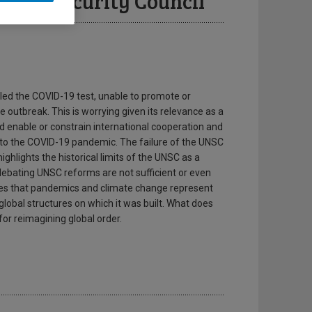
tions Security Council
led the COVID-19 test, unable to promote or
he outbreak. This is worrying given its relevance as a
ld enable or constrain international cooperation and
 to the COVID-19 pandemic. The failure of the UNSC
hlights the historical limits of the UNSC as a
 debating UNSC reforms are not sufficient or even
nges that pandemics and climate change represent
 global structures on which it was built. What does
for reimagining global order.