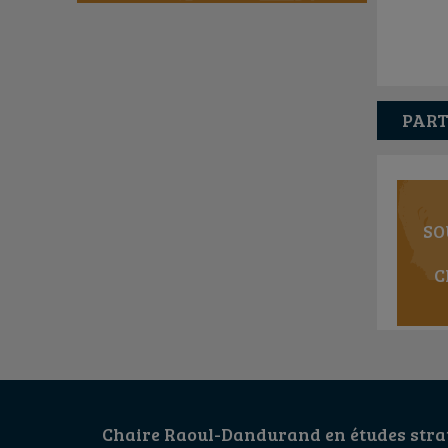
PART
SO
C
Chaire Raoul-Dandurand en études strat