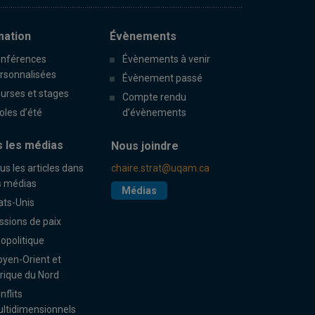
mation
Évènements
nférences
Évènements à venir
rsonnalisées
Évènement passé
urses et stages
Compte rendu
oles d’été
d’évènements
 les médias
Nous joindre
us les articles dans
chaire.strat@uqam.ca
s médias
Médias
ats-Unis
ssions de paix
opolitique
yen-Orient et
rique du Nord
nflits
ltidimensionnels