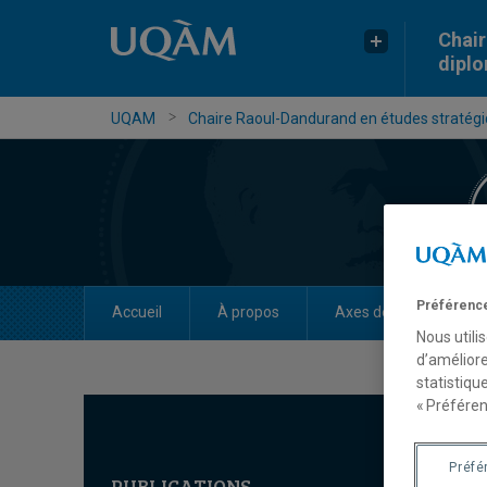
Chair
dipl
UQAM
Chaire Raoul-Dandurand en études stratégiq
Préférence
Accueil
À propos
Axes de recherche
Nous utili
d’améliore
statistiqu
« Préféren
Préfé
PUBLICATIONS