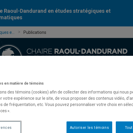
e Raoul-Dandurand en études stratégiques et
omatiques
ues e...
Publications
s en matière de témoins
Chercheur-e-s
Publications
Formation
Évèn
sons des témoins (cookies) afin de collecter des informations qui nous 
r votre expérience sur le site, de vous proposer des contenus vidéo, d’a
es de fréquentation, etc. Vous pouvez personnaliser votre choix en séle
ces ».
rences
Autoriser les témoins
Tout