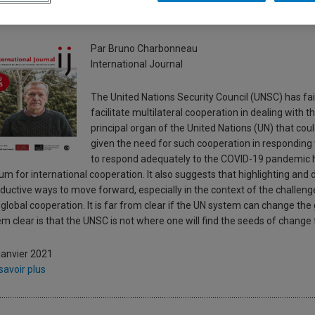
he COVID-19 test of the United Na
Par Bruno Charbonneau
International Journal
The United Nations Security Council (UNSC) has fai
facilitate multilateral cooperation in dealing with t
principal organ of the United Nations (UN) that cou
given the need for such cooperation in responding
to respond adequately to the COVID-19 pandemic hig
um for international cooperation. It also suggests that highlighting and
ductive ways to move forward, especially in the context of the challe
 global cooperation. It is far from clear if the UN system can change the
m clear is that the UNSC is not where one will find the seeds of change 
janvier 2021
savoir plus