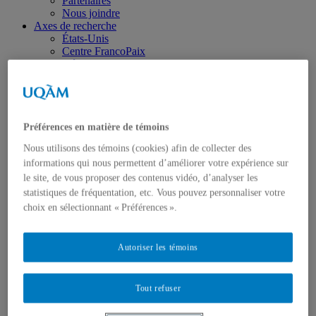
Partenaires
Nous joindre
Axes de recherche
États-Unis
Centre FrancoPaix
Géopolitique
Moyen-Orient et Afrique du Nord
Conflits multidimensionnels
Accueil
Répertoire
Chercheur-e-s
Préférences en matière de témoins
Tou-te-s les chercheur-e-s
Nous utilisons des témoins (cookies) afin de collecter des
États-Unis
informations qui nous permettent d’améliorer votre expérience sur
Centre FrancoPaix
Géopolitique
le site, de vous proposer des contenus vidéo, d’analyser les
Moyen-Orient et Afrique du Nord
statistiques de fréquentation, etc. Vous pouvez personnaliser votre
Conflits multidimensionnels
choix en sélectionnant « Préférences ».
Publications
Toutes les publications
États-Unis
Autoriser les témoins
Centre FrancoPaix
Géopolitique
Moyen-Orient et Afrique du Nord
Tout refuser
Conflits multidimensionnels
Formation