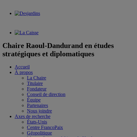
Chaire Raoul-Dandurand en études
stratégiques et diplomatiques
Accueil
À propos
La Chaire
Titulaire
Fondateur
Conseil de direction
Équipe
Partenaires
Nous joindre
Axes de recherche
États-Unis
Centre FrancoPaix
Géopolitique