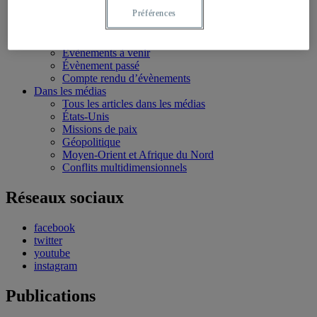
Conférences personnalisées
Préférences
Bourses et stages
Écoles d’été
Évènements
Évènements à venir
Évènement passé
Compte rendu d’évènements
Dans les médias
Tous les articles dans les médias
États-Unis
Missions de paix
Géopolitique
Moyen-Orient et Afrique du Nord
Conflits multidimensionnels
Réseaux sociaux
facebook
twitter
youtube
instagram
Publications