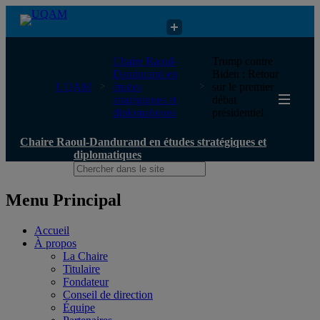
Chaire Raoul-Dandurand en études stratégiques et diplomatiques
Chaire Raoul-
Trump contre
Dandurand en
Biden : Retour
UQAM
études
sur le premier
stratégiques et
débat
diplomatiques
présidentiel
Chaire Raoul-Dandurand en études stratégiques et
diplomatiques
Menu Principal
Accueil
À propos
La Chaire
Titulaire
Fondateur
Conseil de direction
Équipe