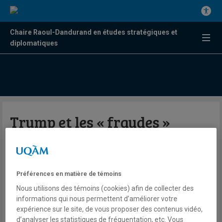
Chaire Raoul-Dandurand en études stratégiques et
diplomatiques
Trump et les « fraudes »
électorales & The Queen’s
Gambit
Préférences en matière de témoins
Par Frédérick Gagnon et Andréanne
Nous utilisons des témoins (cookies) afin de collecter des
informations qui nous permettent d’améliorer votre
Bissonnette
expérience sur le site, de vous proposer des contenus vidéo,
Le Balado de la Chaire
d’analyser les statistiques de fréquentation, etc. Vous