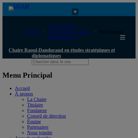
Chaire Raoul-Dandurand en études stratégiques et diplomatiques
Chaire Raoul-
UQAM
Dandurand en études
Publications
stratégiques e...
Chaire Raoul-Dandurand en études stratégiques et
diplomatiques
Menu Principal
Accueil
À propos
La Chaire
Titulaire
Fondateur
Conseil de direction
Équipe
Partenaires
Nous joindre