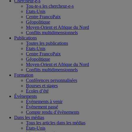
Chercheur-e-s
Tou-te-s les chercheur-e-s
États-Unis
Centre FrancoPaix
Géopolitique
Moyen-Orient et Afrique du Nord
Conflits multidimensionnels
Publications
Toutes les publications
États-Unis
Centre FrancoPaix
Géopolitique
Moyen-Orient et Afrique du Nord
Conflits multidimensionnels
Formation
Conférences personnalisées
Bourses et stages
Écoles d’été
Évènements
Évènements à venir
Évènement passé
Compte rendu d’évènements
Dans les médias
Tous les articles dans les médias
États-Unis