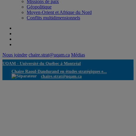
Missions de paix
Géopolitique
Moyen-Orient et Afrique du Nord
Conflits multidimensionnels
Nous joindre
chaire.strat@uqam.ca
Médias
UQAM -
Université du Québec à Montréal
Chaire Raoul-Dandurand en études stratégiques e...
chaire.strat@uqam.ca