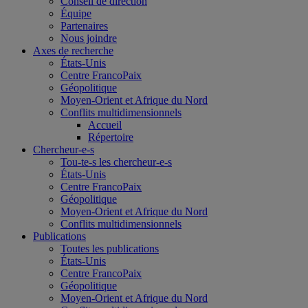
Conseil de direction
Équipe
Partenaires
Nous joindre
Axes de recherche
États-Unis
Centre FrancoPaix
Géopolitique
Moyen-Orient et Afrique du Nord
Conflits multidimensionnels
Accueil
Répertoire
Chercheur-e-s
Tou-te-s les chercheur-e-s
États-Unis
Centre FrancoPaix
Géopolitique
Moyen-Orient et Afrique du Nord
Conflits multidimensionnels
Publications
Toutes les publications
États-Unis
Centre FrancoPaix
Géopolitique
Moyen-Orient et Afrique du Nord