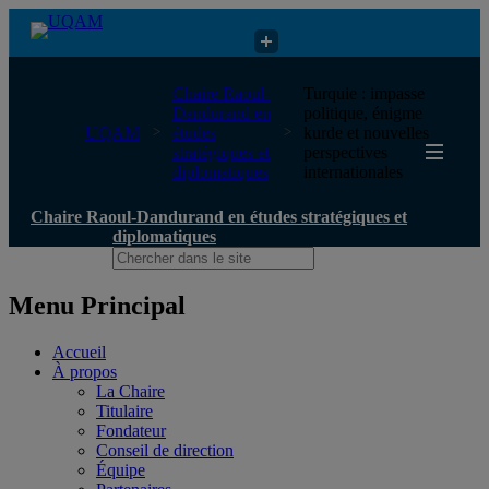
Chaire Raoul-Dandurand en études stratégiques et diplomatiques
Chaire Raoul-
Turquie : impasse
Dandurand en
politique, énigme
UQAM
études
kurde et nouvelles
stratégiques et
perspectives
diplomatiques
internationales
Chaire Raoul-Dandurand en études stratégiques et
diplomatiques
Menu Principal
Accueil
À propos
La Chaire
Titulaire
Fondateur
Conseil de direction
Équipe