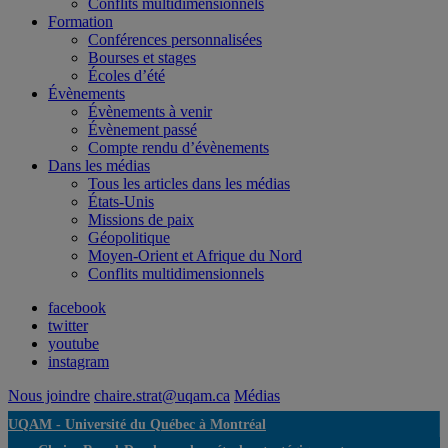
Conflits multidimensionnels
Formation
Conférences personnalisées
Bourses et stages
Écoles d’été
Évènements
Évènements à venir
Évènement passé
Compte rendu d’évènements
Dans les médias
Tous les articles dans les médias
États-Unis
Missions de paix
Géopolitique
Moyen-Orient et Afrique du Nord
Conflits multidimensionnels
facebook
twitter
youtube
instagram
Nous joindre
chaire.strat@uqam.ca
Médias
UQAM -
Université du Québec à Montréal