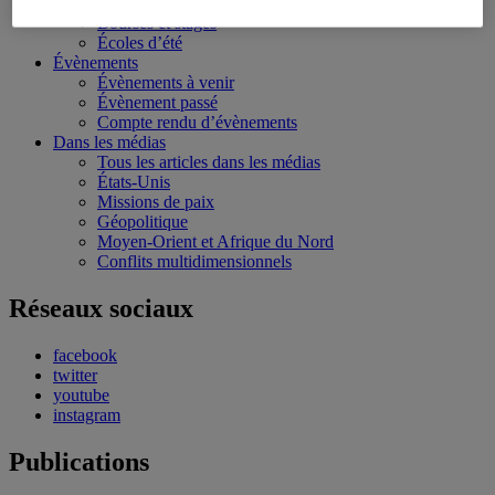
Conférences personnalisées
Bourses et stages
Écoles d’été
Évènements
Évènements à venir
Évènement passé
Compte rendu d’évènements
Dans les médias
Tous les articles dans les médias
États-Unis
Missions de paix
Géopolitique
Moyen-Orient et Afrique du Nord
Conflits multidimensionnels
Réseaux sociaux
facebook
twitter
youtube
instagram
Publications