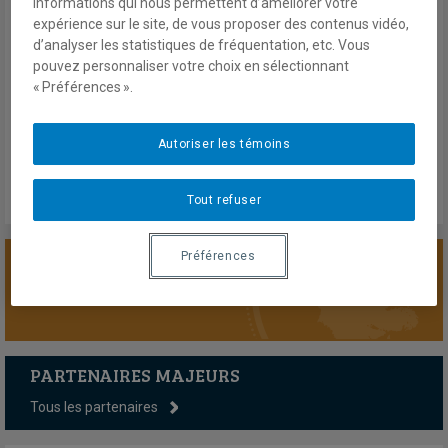
informations qui nous permettent d’améliorer votre
multiplier. Qui de l’ONU, de l’UE ou de l’OTAN réagira en premier ?
expérience sur le site, de vous proposer des contenus vidéo,
À moins qu’il n’y ait un autre joueur moins connu…
d’analyser les statistiques de fréquentation, etc. Vous
pouvez personnaliser votre choix en sélectionnant
mercredi 5 mars 2014
« Préférences ».
En savoir plus
Autoriser les témoins
Tout refuser
Préférences
SOUTENIR LA CHAIRE
PARTENAIRES MAJEURS
Tous les partenaires