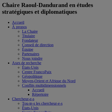
Chaire Raoul-Dandurand en études
stratégiques et diplomatiques
Accueil
À propos
La Chaire
Titulaire
Fondateur
Conseil de direction
Équipe
Partenaires
Nous joindre
Axes de recherche
États-Unis
Centre FrancoPaix
Géopolitique
Moyen-Orient et Afrique du Nord
Conflits multidimensionnels
Accueil
Répertoire
Chercheur-e-s
Tou-te-s les chercheur-e-s
États-Unis