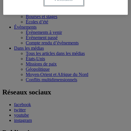
Conflits multidimensionnels
Formation
Conférences personnalisées
Bourses et stages
Écoles d’été
Évènements
Évènements à venir
Évènement passé
Compte rendu d’évènements
Dans les médias
Tous les articles dans les médias
États-Unis
Missions de paix
Géopolitique
Moyen-Orient et Afrique du Nord
Conflits multidimensionnels
Réseaux sociaux
facebook
twitter
youtube
instagram