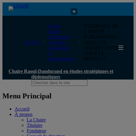
Chaire Raoul-Dandurand en études stratégiques et diplomatiques
Chaire
VOISINAGE DE
Raoul-
L’UNION
Dandurand
EUROPÉENNE :
UQAM
en études
QUELLES
stratégiques
PERSPECTIVES
et
POUR LE
diplomatiques
MAROC ?
Chaire Raoul-Dandurand en études stratégiques et
diplomatiques
Menu Principal
Accueil
À propos
La Chaire
Titulaire
Fondateur