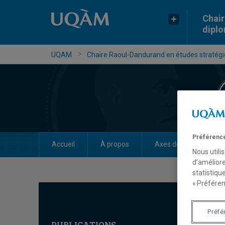
Chair
dipl
UQAM
Chaire Raoul-Dandurand en études stratégiq
Préférence
Accueil
À propos
Axes de recherche
Nous utili
d’améliore
statistiqu
« Préféren
Préfé
PUBLICATIONS