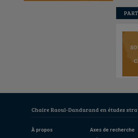
PART
SO
C
Chaire Raoul-Dandurand en études strat
À propos
Axes de recherche