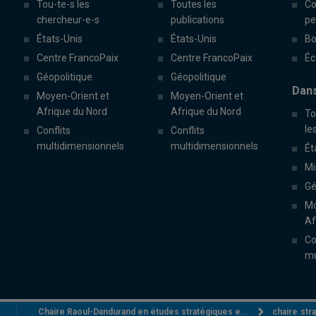
Tou-te-s les
Toutes les
Co
chercheur-e-s
publications
pe
États-Unis
États-Unis
Bo
Centre FrancoPaix
Centre FrancoPaix
Éc
Géopolitique
Géopolitique
Dans
Moyen-Orient et
Moyen-Orient et
Afrique du Nord
Afrique du Nord
To
le
Conflits
Conflits
multidimensionnels
multidimensionnels
Ét
Mi
Gé
Mo
Af
Co
mu
Chaire Raoul-Dandurand en études stratégiques e...
chaire.st