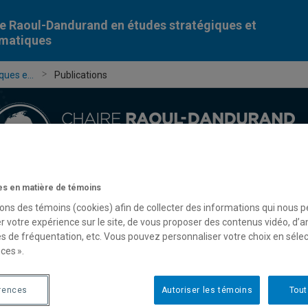
e Raoul-Dandurand en études stratégiques et
omatiques
ues e...
Publications
s en matière de témoins
Chercheur-e-s
Publications
Formation
Évèn
sons des témoins (cookies) afin de collecter des informations qui nous 
r votre expérience sur le site, de vous proposer des contenus vidéo, d’a
es de fréquentation, etc. Vous pouvez personnaliser votre choix en séle
ces ».
rences
Autoriser les témoins
Tout