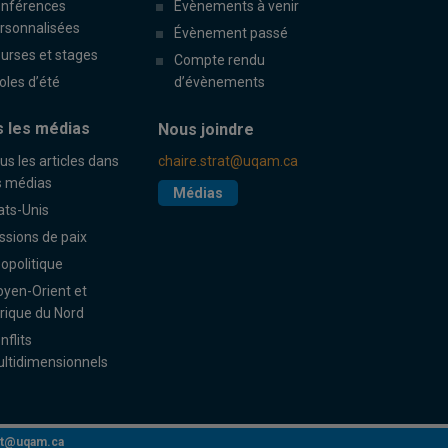
nférences
Évènements à venir
rsonnalisées
Évènement passé
urses et stages
Compte rendu
oles d’été
d’évènements
 les médias
Nous joindre
us les articles dans
chaire.strat@uqam.ca
s médias
Médias
ats-Unis
ssions de paix
opolitique
yen-Orient et
rique du Nord
nflits
ltidimensionnels
rat@uqam.ca