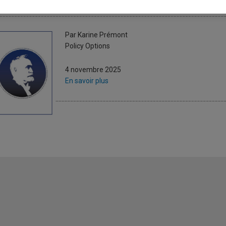
 a-t-il (encore) trop de Trump dan
Par Karine Prémont
Policy Options
4 novembre 2025
En savoir plus