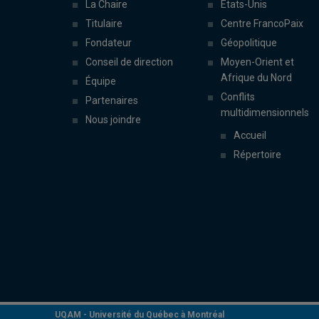
La Chaire
États-Unis
Titulaire
Centre FrancoPaix
Fondateur
Géopolitique
Conseil de direction
Moyen-Orient et
Afrique du Nord
Équipe
Conflits
Partenaires
multidimensionnels
Nous joindre
Accueil
Répertoire
UQAM -
Université du Québec à Montréal