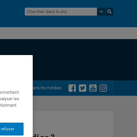
ements
Dans les médias
permettent
nalyser les
ctionnant
 refuser