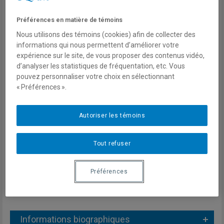
Santé reproductive/Droits
Préférences en matière de témoins
reproductifs
Nous utilisons des témoins (cookies) afin de collecter des
Murs, frontières et (im)migration
informations qui nous permettent d’améliorer votre
expérience sur le site, de vous proposer des contenus vidéo,
Genre et migration
d’analyser les statistiques de fréquentation, etc. Vous
États-Unis
pouvez personnaliser votre choix en sélectionnant
« Préférences ».
Amérique latine
Courriel
Autoriser les témoins
bissona2@wwu.edu
Tout refuser
Préférences
Informations biographiques