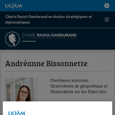
Chaire Raoul-Dandurand en études stratégiques et
diplomatiques
Andréanne Bissonnette
Chercheure associée,
Observatoire de géopolitique et
Observatoire sur les États-Unis
Expertises
Politiques de santé