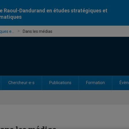
e Raoul-Dandurand en études stratégiques et
omatiques
ues e...
Dans les médias
Chercheur-e-s
Publications
Formation
Évèn