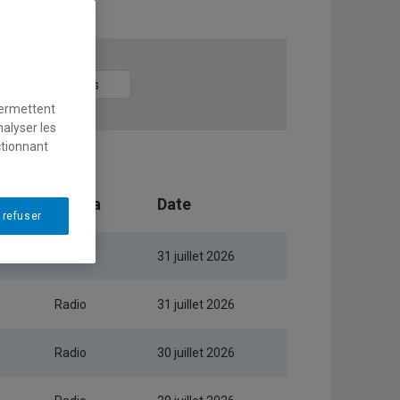
Année
permettent
nalyser les
ctionnant
Média
Date
 refuser
Télé
31 juillet 2026
Radio
31 juillet 2026
Radio
30 juillet 2026