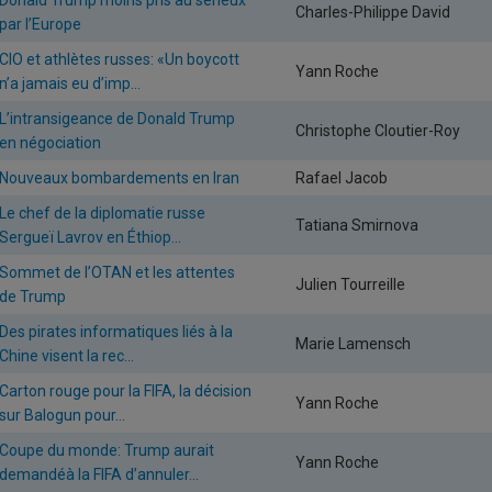
Charles-Philippe David
par l’Europe
CIO et athlètes russes: «Un boycott
Yann Roche
n’a jamais eu d’imp...
L’intransigeance de Donald Trump
Christophe Cloutier-Roy
en négociation
Nouveaux bombardements en Iran
Rafael Jacob
Le chef de la diplomatie russe
Tatiana Smirnova
Sergueï Lavrov en Éthiop...
Sommet de l’OTAN et les attentes
Julien Tourreille
de Trump
Des pirates informatiques liés à la
Marie Lamensch
Chine visent la rec...
Carton rouge pour la FIFA, la décision
Yann Roche
sur Balogun pour...
Coupe du monde: Trump aurait
Yann Roche
demandéà la FIFA d’annuler...