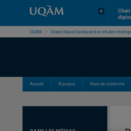
Chair
dipl
UQAM
Chaire Raoul-Dandurand en études stratégiq
Accueil
À propos
Axes de recherche
DANS LES MÉDIAS