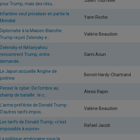
Julien Tourreille
pour Trump, mais des résu...
Infantino veut privatiser en partie le
Yann Roche
Mondial
Diplomatie à la Maison-Blanche:
Valérie Beaudoin
Trump reçoit Zelensky e...
Zelensky et Nétanyahou
rencontrent Trump, entre
Sami Aoun
demande...
Le Japon accueille Angine de
Benoit Hardy-Chartrand
poitrine
Penser le cyber. De l’ombre au
Alexis Rapin
champ de bataille : le c...
L’arme préférée de Donald Trump :
Valérie Beaudoin
D’autres tarifs impos...
Les tarifs de Donald Trump, «c’est
Rafael Jacob
impossible à suivre»
La politique américaine sous la