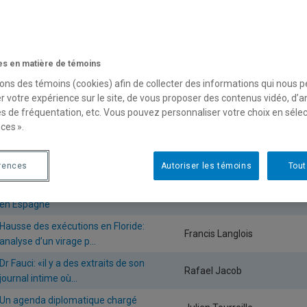
ans les médias
Filtrer les articles par :
s en matière de témoins
Média
sons des témoins (cookies) afin de collecter des informations qui nous 
r votre expérience sur le site, de vous proposer des contenus vidéo, d’a
es de fréquentation, etc. Vous pouvez personnaliser votre choix en séle
ces ».
vigation
iens articles
s
Titre
Chercheur-E
rences
Autoriser les témoins
Tout
ticles
Bande de Gaza et crise migratoire
Alexandre Couture-Gagnon
en Espagne
Hausse des exécutions en Floride:
Francis Langlois
analyse d’un virage p...
Dr Fauci: «il y a des extraits de son
Rafael Jacob
journal intime où...
Un agenda diplomatique chargé