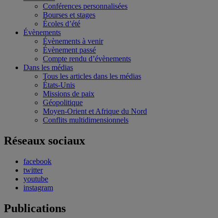
Conférences personnalisées
Bourses et stages
Écoles d’été
Évènements
Évènements à venir
Évènement passé
Compte rendu d’évènements
Dans les médias
Tous les articles dans les médias
États-Unis
Missions de paix
Géopolitique
Moyen-Orient et Afrique du Nord
Conflits multidimensionnels
Réseaux sociaux
facebook
twitter
youtube
instagram
Publications