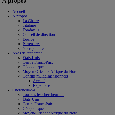
À propos
Accueil
À propos
La Chaire
Titulaire
Fondateur
Conseil de direction
Équipe
Partenaires
Nous joindre
Axes de recherche
États-Unis
Centre FrancoPaix
Géopolitique
Moyen-Orient et Afrique du Nord
Conflits multidimensionnels
Accueil
Répertoire
Chercheur-e-s
Tou-te-s les chercheur-e-s
États-Unis
Centre FrancoPaix
Géopolitique
Moyen-Orient et Afrique du Nord