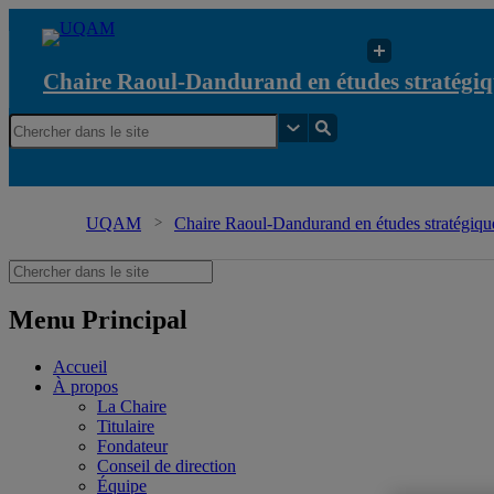
Chaire Raoul-Dandurand en études stratégiq
UQAM
Chaire Raoul-Dandurand en études stratégique
Menu Principal
Accueil
À propos
La Chaire
Titulaire
Fondateur
Conseil de direction
Équipe