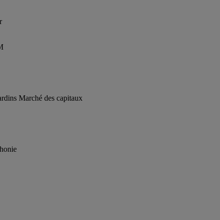
r
AM
jardins Marché des capitaux
phonie