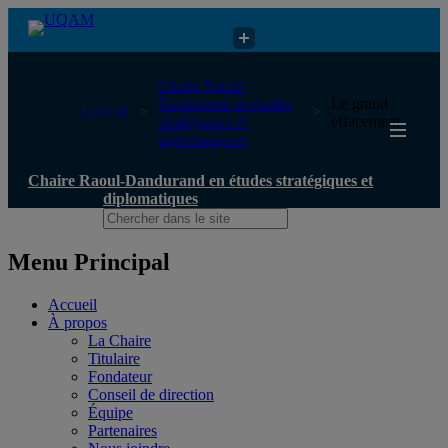
Chaire Raoul-Dandurand en études stratégiques et diplomatiques
Chaire Raoul-
Dandurand en études
Le grand
UQAM
stratégiques et
effacement
diplomatiques
Chaire Raoul-Dandurand en études stratégiques et
diplomatiques
Menu Principal
Accueil
À propos
La Chaire
Titulaire
Fondateur
Conseil de direction
Équipe
Partenaires