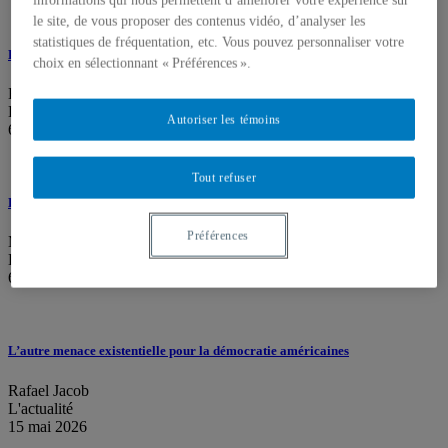
informations qui nous permettent d’améliorer votre expérience sur
le site, de vous proposer des contenus vidéo, d’analyser les
statistiques de fréquentation, etc. Vous pouvez personnaliser votre
Le retour des cigognes
choix en sélectionnant « Préférences ».
Élisabeth Vallet
Le Devoir
Autoriser les témoins
6 juin 2026
Tout refuser
La stratégie d’encerclement progressif de Pékin
Préférences
Marie Lamensch
La Presse
6 juin 2026
L’autre menace existentielle pour la démocratie américaines
Rafael Jacob
L'actualité
15 mai 2026