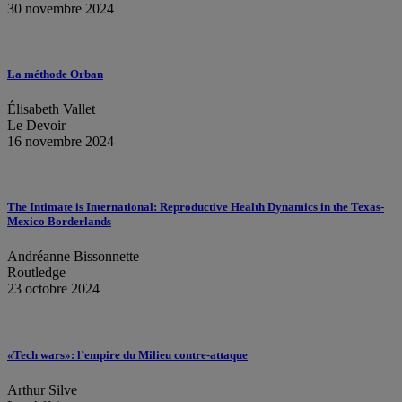
30 novembre 2024
La méthode Orban
Élisabeth Vallet
Le Devoir
16 novembre 2024
The Intimate is International: Reproductive Health Dynamics in the Texas-
Mexico Borderlands
Andréanne Bissonnette
Routledge
23 octobre 2024
«Tech wars»: l’empire du Milieu contre-attaque
Arthur Silve