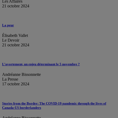
Les Affaires
21 octobre 2024
La peur
Élisabeth Vallet
Le Devoir
21 octobre 2024
L’avortement, un enjeu déterminant le 5 novembre ?
Andréanne Bissonnette
La Presse
17 octobre 2024
Stories from the Border: The COVID-19 pandemic through the lives of
Canada-US borderlanders
Andréanne Bissonnette