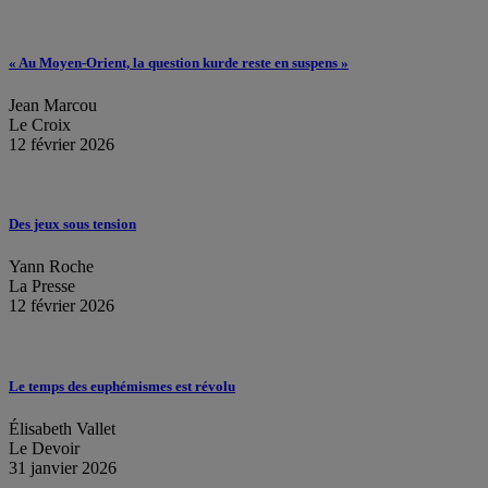
« Au Moyen-Orient, la question kurde reste en suspens »
Jean Marcou
Le Croix
12 février 2026
Des jeux sous tension
Yann Roche
La Presse
12 février 2026
Le temps des euphémismes est révolu
Élisabeth Vallet
Le Devoir
31 janvier 2026