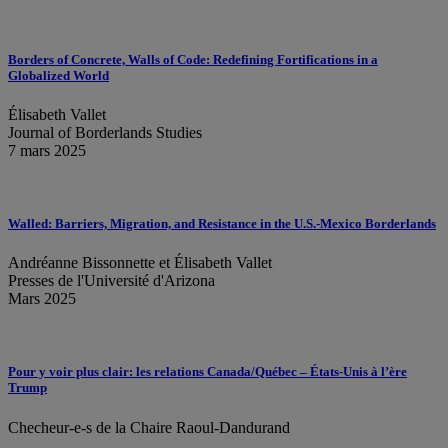
Borders of Concrete, Walls of Code: Redefining Fortifications in a
Globalized World
Élisabeth Vallet
Journal of Borderlands Studies
7 mars 2025
Walled: Barriers, Migration, and Resistance in the U.S.-Mexico Borderlands
Andréanne Bissonnette et Élisabeth Vallet
Presses de l'Université d'Arizona
Mars 2025
Pour y voir plus clair: les relations Canada/Québec – États-Unis à l’ère
Trump
Checheur-e-s de la Chaire Raoul-Dandurand