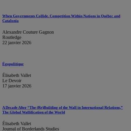
When Governments Collide. Competition Within Nations in Québec and
Catalonia
Alexandre Couture Gagnon
Routledge
22 janvier 2026
Égopolitique
Élisabeth Vallet
Le Devoir
17 janvier 2026
A Decade After “The (Re)Building of the Wall in International Relations,”
The Global Wallification of the World
Élisabeth Vallet
Journal of Borderlands Studies