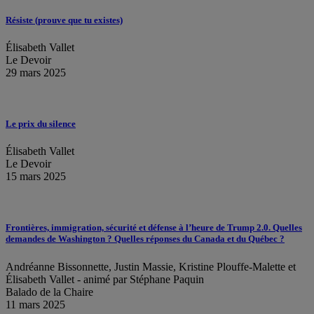
Résiste (prouve que tu existes)
Élisabeth Vallet
Le Devoir
29 mars 2025
Le prix du silence
Élisabeth Vallet
Le Devoir
15 mars 2025
Frontières, immigration, sécurité et défense à l’heure de Trump 2.0. Quelles
demandes de Washington ? Quelles réponses du Canada et du Québec ?
Andréanne Bissonnette, Justin Massie, Kristine Plouffe-Malette et
Élisabeth Vallet - animé par Stéphane Paquin
Balado de la Chaire
11 mars 2025