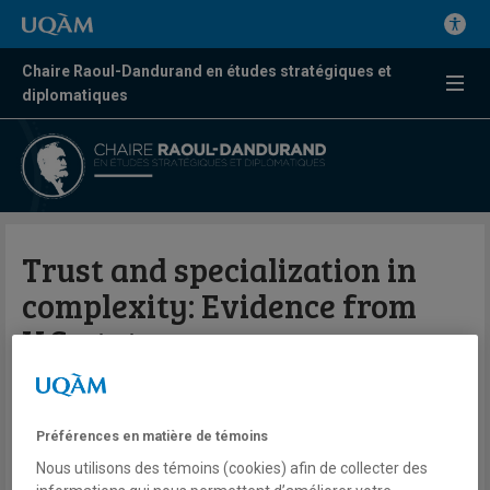
Chaire Raoul-Dandurand en études stratégiques et
diplomatiques
Trust and specialization in
complexity: Evidence from
U.S. states
Par Arthur Silve (co-rédaction avec José
Préférences en matière de témoins
De Sousa, Amélie Guillin et Julie
Lochard)
Nous utilisons des témoins (cookies) afin de collecter des
Journal of Economic Behavior &