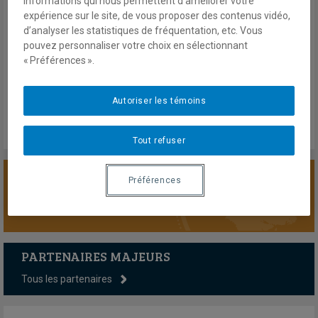
informations qui nous permettent d’améliorer votre
Organization
expérience sur le site, de vous proposer des contenus vidéo,
d’analyser les statistiques de fréquentation, etc. Vous
pouvez personnaliser votre choix en sélectionnant
Décembre 2023
« Préférences ».
En savoir plus
Autoriser les témoins
Tout refuser
Préférences
SOUTENIR LA CHAIRE
PARTENAIRES MAJEURS
Tous les partenaires