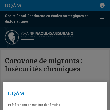
Chaire Raoul-Dandurand en études stratégiques et
diplomatiques
Caravane de migrants :
Insécurités chroniques
Par Andréanne Bissonnette
Métro Montréal
Fuir. Marcher sans relâche, des jours durant, avec pour seules
Préférences en matière de témoins
possessions les vêtements qu’on porte et cette peur. Cette peur