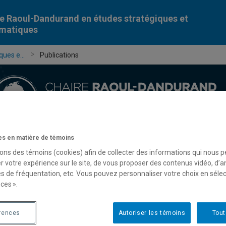
e Raoul-Dandurand en études stratégiques et
omatiques
ues e...
Publications
s en matière de témoins
Chercheur-e-s
Publications
Formation
Évèn
sons des témoins (cookies) afin de collecter des informations qui nous 
r votre expérience sur le site, de vous proposer des contenus vidéo, d’a
es de fréquentation, etc. Vous pouvez personnaliser votre choix en séle
ces ».
rences
Autoriser les témoins
Tout