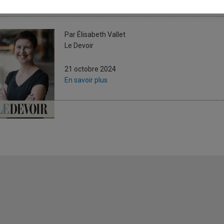
a peur
Par Élisabeth Vallet
Le Devoir
21 octobre 2024
En savoir plus