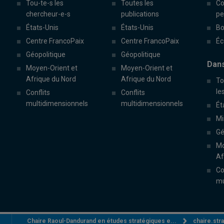
Tou-te-s les
Toutes les
Co
chercheur-e-s
publications
pe
États-Unis
États-Unis
Bo
Centre FrancoPaix
Centre FrancoPaix
Éc
Géopolitique
Géopolitique
Dans
Moyen-Orient et
Moyen-Orient et
Afrique du Nord
Afrique du Nord
To
le
Conflits
Conflits
multidimensionnels
multidimensionnels
Ét
Mi
Gé
Mo
Af
Co
mu
Chaire Raoul-Dandurand en études stratégiques e...
chaire.st