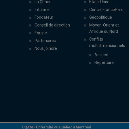
La Chaire
États-Unis
Titulaire
Centre FrancoPaix
Fondateur
Géopolitique
Conseil de direction
Moyen-Orient et
Afrique du Nord
Équipe
Conflits
Partenaires
multidimensionnels
Nous joindre
Accueil
Répertoire
UQAM -
Université du Québec à Montréal