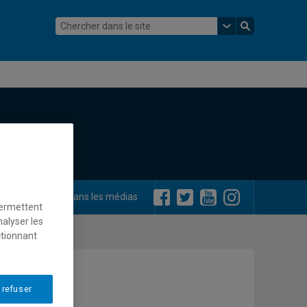
ements
Dans les médias
permettent
nalyser les
ctionnant
 refuser