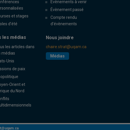
nférences
Évènements à venir
rsonnalisées
Évènement passé
urses et stages
Compte rendu
oles d’été
d’évènements
 les médias
Nous joindre
us les articles dans
chaire.strat@uqam.ca
s médias
Médias
ats-Unis
ssions de paix
opolitique
yen-Orient et
rique du Nord
nflits
ltidimensionnels
rat@uqam.ca