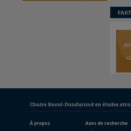
PART
SO
C
Chaire Raoul-Dandurand en études strat
À propos
Axes de recherche