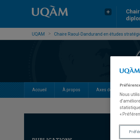
Chair
dipl
UQAM
Chaire Raoul-Dandurand en études stratégiq
Préférence
Accueil
À propos
Axes de recherche
Nous utili
d’améliore
statistiqu
« Préféren
Préfé
PUBLICATIONS