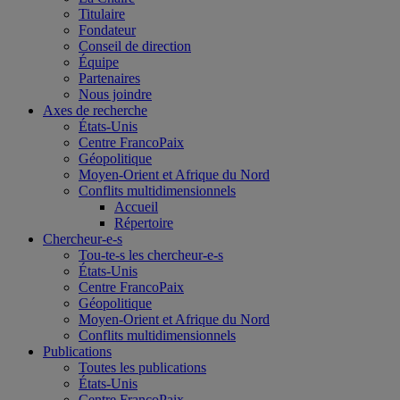
Titulaire
Fondateur
Conseil de direction
Équipe
Partenaires
Nous joindre
Axes de recherche
États-Unis
Centre FrancoPaix
Géopolitique
Moyen-Orient et Afrique du Nord
Conflits multidimensionnels
Accueil
Répertoire
Chercheur-e-s
Tou-te-s les chercheur-e-s
États-Unis
Centre FrancoPaix
Géopolitique
Moyen-Orient et Afrique du Nord
Conflits multidimensionnels
Publications
Toutes les publications
États-Unis
Centre FrancoPaix