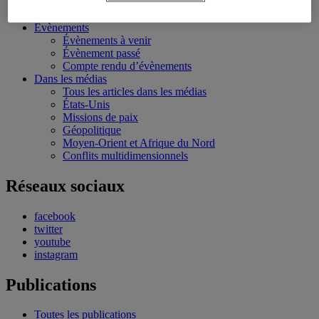
Bourses et stages
Écoles d’été
Évènements
Évènements à venir
Évènement passé
Compte rendu d’évènements
Dans les médias
Tous les articles dans les médias
États-Unis
Missions de paix
Géopolitique
Moyen-Orient et Afrique du Nord
Conflits multidimensionnels
Réseaux sociaux
facebook
twitter
youtube
instagram
Publications
Toutes les publications