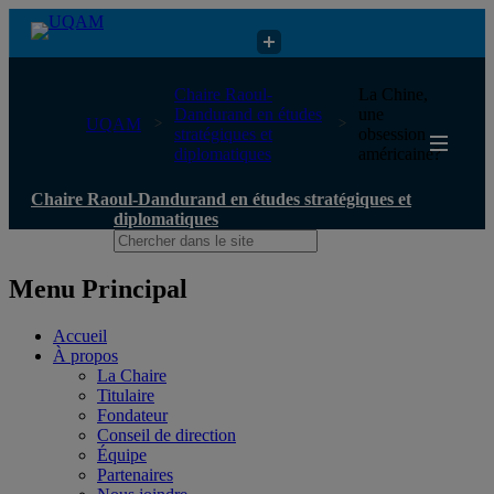
Chaire Raoul-Dandurand en études stratégiques et diplomatiques
Chaire Raoul-
La Chine,
Dandurand en études
une
UQAM
stratégiques et
obsession
diplomatiques
américaine?
Chaire Raoul-Dandurand en études stratégiques et
diplomatiques
Menu Principal
Accueil
À propos
La Chaire
Titulaire
Fondateur
Conseil de direction
Équipe
Partenaires