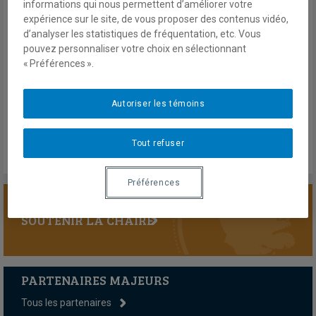
informations qui nous permettent d’améliorer votre
stock d’armes nucléaires nord-coréen, le président des États-
expérience sur le site, de vous proposer des contenus vidéo,
Unis et le dirigeant de la Corée du Nord monopoliseront
d’analyser les statistiques de fréquentation, etc. Vous
l’attention médiatique.
pouvez personnaliser votre choix en sélectionnant
« Préférences ».
16 février 2019
En savoir plus
Autoriser les témoins
Tout refuser
Préférences
SOUTENIR LA CHAIRE
PARTENAIRES MAJEURS
Tous les partenaires