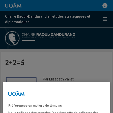
Chaire Raoul-Dandurand en études stratégiques et
diplomatiques
2+2=5
Par Élisabeth Vallet
Le Devoir
Un mur. Continu. Un « énorme mur » à la
frontière mexicano-américaine. C’était
Préférences en matière de témoins
une des promesses phares de sa