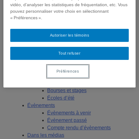
Géopolitique
vidéo, d’analyser les statistiques de fréquentation, etc. Vous
Moyen-Orient et Afrique du Nord
pouvez personnaliser votre choix en sélectionnant
Conflits multidimensionnels
« Préférences ».
Publications
Toutes les publications
Autoriser les témoins
États-Unis
Centre FrancoPaix
Géopolitique
Tout refuser
Moyen-Orient et Afrique du Nord
Conflits multidimensionnels
Préférences
Formation
Conférences personnalisées
Bourses et stages
Écoles d’été
Évènements
Évènements à venir
Évènement passé
Compte rendu d’évènements
Dans les médias