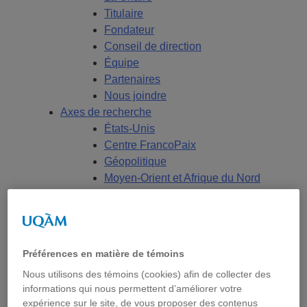
Titulaire
Fondateur
Conseil de direction
Équipe
Partenaires
Nous joindre
Axes de recherche
États-Unis
Centre FrancoPaix
Géopolitique
Moyen-Orient et Afrique du Nord
Conflits multidimensionnels
Accueil
Répertoire
Chercheur-e-s
Préférences en matière de témoins
Tou-te-s les chercheur-e-s
Nous utilisons des témoins (cookies) afin de collecter des
États-Unis
informations qui nous permettent d’améliorer votre
Centre FrancoPaix
expérience sur le site, de vous proposer des contenus