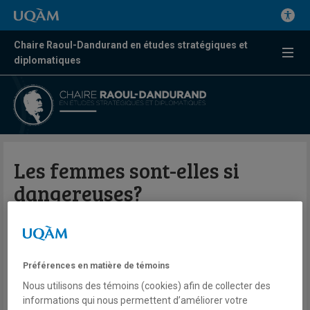
Chaire Raoul-Dandurand en études stratégiques et
diplomatiques
Les femmes sont-elles si
dangereuses?
Par Élisabeth Vallet
Le Devoir
Préférences en matière de témoins
Nous utilisons des témoins (cookies) afin de collecter des
27 avril 2024
informations qui nous permettent d’améliorer votre
En savoir plus