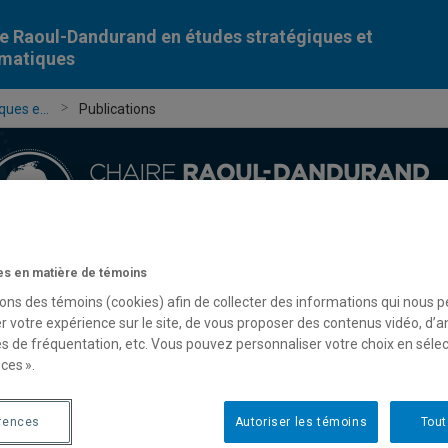
e Raoul-Dandurand en études stratégiques et
omatiques
ues e...
Publications
s en matière de témoins
Chercheur-e-s
Publications
Formation
Évèn
sons des témoins (cookies) afin de collecter des informations qui nous 
r votre expérience sur le site, de vous proposer des contenus vidéo, d’a
es de fréquentation, etc. Vous pouvez personnaliser votre choix en séle
ces ».
rences
Autoriser les témoins
Tout