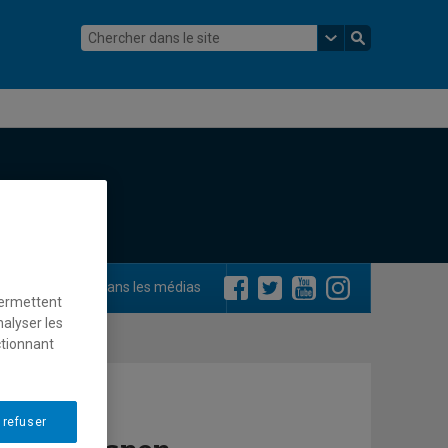
ements
Dans les médias
permettent
nalyser les
ctionnant
 refuser