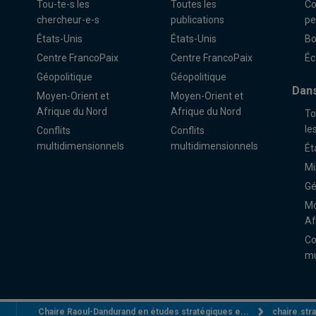
Tou-te-s les
Toutes les
Co
chercheur-e-s
publications
pe
États-Unis
États-Unis
Bo
Centre FrancoPaix
Centre FrancoPaix
Éc
Géopolitique
Géopolitique
Dans
Moyen-Orient et
Moyen-Orient et
Afrique du Nord
Afrique du Nord
To
le
Conflits
Conflits
multidimensionnels
multidimensionnels
Ét
Mi
Gé
Mo
Af
Co
mu
Chaire Raoul-Dandurand en études stratégiques e...
chaire.st