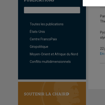
T
Pa
The
Toutes les publications
États-Unis
Pyo
oly
Centre FrancoPaix
Géopolitique
22 
En 
Moyen-Orient et Afrique du Nord
Conflits multidimensionnels
SOUTENIR LA CHAIRE