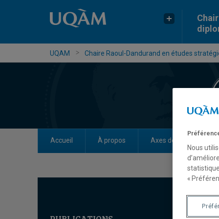
Chair
dipl
UQAM
Chaire Raoul-Dandurand en études stratégiq
Préférence
Accueil
À propos
Axes de recherche
Nous utili
d’améliore
statistiqu
« Préféren
Préfé
PUBLICATIONS