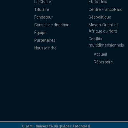
La Chaire
États-Unis
Titulaire
Centre FrancoPaix
Fondateur
Géopolitique
Conseil de direction
Moyen-Orient et
Afrique du Nord
Équipe
Conflits
Partenaires
multidimensionnels
Nous joindre
Accueil
Répertoire
UQAM -
Université du Québec à Montréal