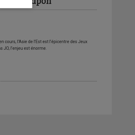
pour le Japon
cours, l’Asie de l’Est est l’épicentre des Jeux
ns JO, l’enjeu est énorme.