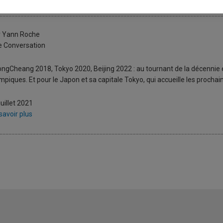
okyo 2020 : les Jeux de l’honneur 
r Yann Roche
 Conversation
ngCheang 2018, Tokyo 2020, Beijing 2022 : au tournant de la décennie en 
mpiques. Et pour le Japon et sa capitale Tokyo, qui accueille les prochai
juillet 2021
savoir plus