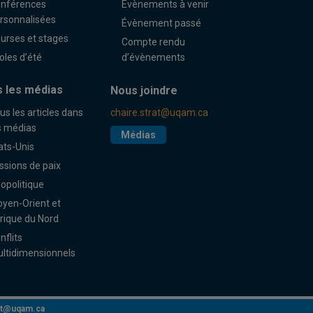
nférences
Évènements à venir
rsonnalisées
Évènement passé
urses et stages
Compte rendu
oles d’été
d’évènements
 les médias
Nous joindre
us les articles dans
chaire.strat@uqam.ca
s médias
Médias
ats-Unis
ssions de paix
opolitique
yen-Orient et
rique du Nord
nflits
ltidimensionnels
rat@uqam.ca