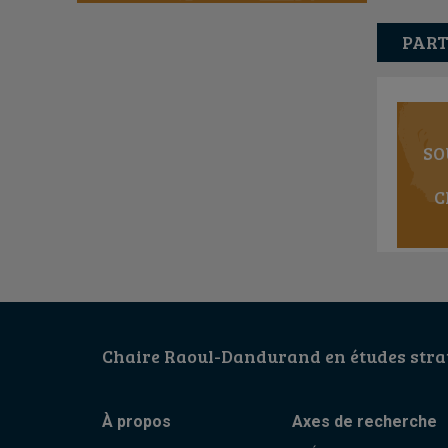
PART
SO
C
Chaire Raoul-Dandurand en études strat
À propos
Axes de recherche