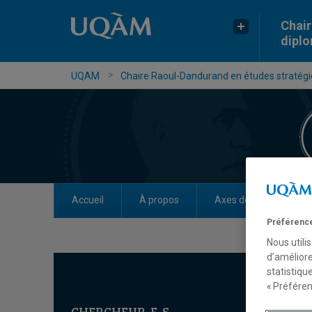
Chair
dipl
UQAM
Chaire Raoul-Dandurand en études stratégiq
Accueil
À propos
Axes de recherche
Préférence
Nous utili
d’améliore
statistiqu
« Préféren
CHERCHEUR-E-S