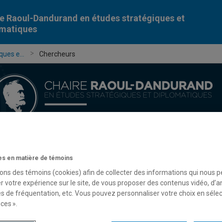
e Raoul-Dandurand en études stratégiques et
omatiques
ues e...
Chercheurs
Chercheur-e-s
Publications
Formation
Évèn
s en matière de témoins
sons des témoins (cookies) afin de collecter des informations qui nous 
r votre expérience sur le site, de vous proposer des contenus vidéo, d’a
es de fréquentation, etc. Vous pouvez personnaliser votre choix en séle
ces ».