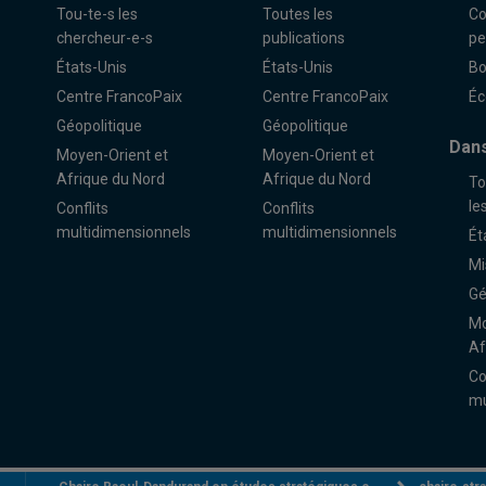
Tou-te-s les
Toutes les
Co
chercheur-e-s
publications
pe
États-Unis
États-Unis
Bo
Centre FrancoPaix
Centre FrancoPaix
Éc
Géopolitique
Géopolitique
Dans
Moyen-Orient et
Moyen-Orient et
Afrique du Nord
Afrique du Nord
To
le
Conflits
Conflits
multidimensionnels
multidimensionnels
Ét
Mi
Gé
Mo
Af
Co
mu