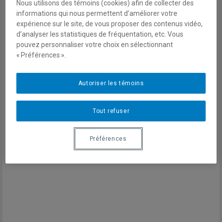
Nous utilisons des témoins (cookies) afin de collecter des
Forum St-Laurent sur la sécurité
informations qui nous permettent d’améliorer votre
internationale, UQAM/Université
expérience sur le site, de vous proposer des contenus vidéo,
de Montréal/Université Laval |
d’analyser les statistiques de fréquentation, etc. Vous
pouvez personnaliser votre choix en sélectionnant
Expertises
« Préférences ».
Études stratégiques et de
Autoriser les témoins
sécurité
Politique étrangère des États-Unis
Tout refuser
Conflits armés et missions de paix
Courriel
Préférences
david.charles-philippe@uqam.ca