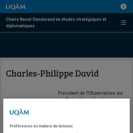
Chaire Raoul-Dandurand en études stratégiques et
diplomatiques
Charles-Philippe David
Président de l'Observatoire sur
les États-Unis et fondateur,
Chaire Raoul-Dandurand en
études stratégiques et
diplomatiques | Professeur,
Département de science
Préférences en matière de témoins
politique, UQAM | Cofondateur,