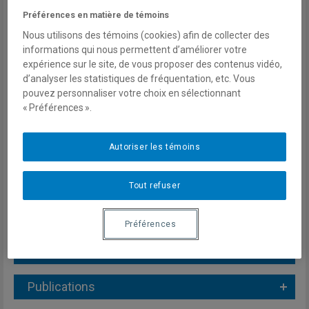
Préférences en matière de témoins
États post-communistes d’Europe
et d’Eurasie
Nous utilisons des témoins (cookies) afin de collecter des
informations qui nous permettent d’améliorer votre
Enjeux stratégiques liés à la
expérience sur le site, de vous proposer des contenus vidéo,
désinformation
d’analyser les statistiques de fréquentation, etc. Vous
pouvez personnaliser votre choix en sélectionnant
Courriel
« Préférences ».
david.dube2@mail.mcgill.ca
Autoriser les témoins
Tout refuser
Préférences
Informations biographiques
Publications