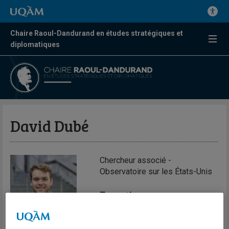
Chaire Raoul-Dandurand en études stratégiques et
diplomatiques
David Dubé
Chercheur associé -
Observatoire sur les États-Unis
Expertises
Politique extérieure de la Russie
et des États-Unis