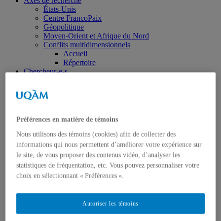
Axes de recherche
États-Unis
Centre FrancoPaix
Géopolitique
Moyen-Orient et Afrique du Nord
Conflits multidimensionnels
Accueil
Répertoire
Chercheur-e-s
Tou-te-s les chercheur-e-s
États-Unis
Centre FrancoPaix
Géopolitique
Moyen-Orient et Afrique du Nord
Préférences en matière de témoins
Conflits multidimensionnels
Publications
Nous utilisons des témoins (cookies) afin de collecter des
Toutes les publications
informations qui nous permettent d’améliorer votre expérience sur
États-Unis
le site, de vous proposer des contenus vidéo, d’analyser les
Centre FrancoPaix
statistiques de fréquentation, etc. Vous pouvez personnaliser votre
Géopolitique
choix en sélectionnant « Préférences ».
Moyen-Orient et Afrique du Nord
Conflits multidimensionnels
Formation
Autoriser les témoins
Conférences personnalisées
Bourses et stages