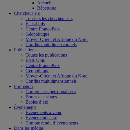
Accueil
Répertoire
Chercheur-e-s
Tou-te-s les chercheur-e-s
États-Unis
Centre FrancoPaix
Géopolitique
Moyen-Orient et Afrique du Nord
Conflits multidimensionnels
Publications
Toutes les publications
États-Unis
Centre FrancoPaix
Géopolitique
Moyen-Orient et Afrique du Nord
Conflits multidimensionnels
Formation
Conférences personnalisées
Bourses et stages
Écoles d’été
Évènements
Évènements à venir
Évènement passé
Compte rendu d’évènements
Dans les médias