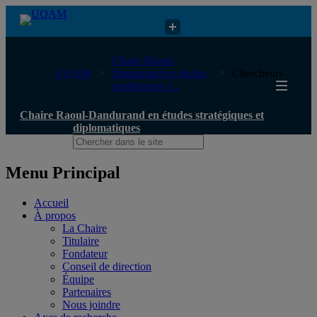
Chaire Raoul-Dandurand en études stratégiques et diplomatiques
Chaire Raoul-
UQAM
Dandurand en études
Chercheurs
stratégiques e...
Chaire Raoul-Dandurand en études stratégiques et
diplomatiques
Menu Principal
Accueil
À propos
La Chaire
Titulaire
Fondateur
Conseil de direction
Équipe
Partenaires
Nous joindre