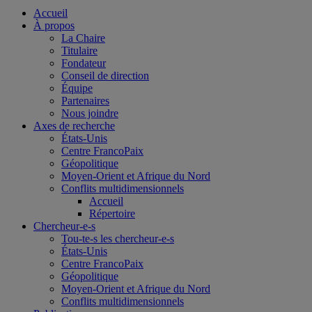
Accueil
À propos
La Chaire
Titulaire
Fondateur
Conseil de direction
Équipe
Partenaires
Nous joindre
Axes de recherche
États-Unis
Centre FrancoPaix
Géopolitique
Moyen-Orient et Afrique du Nord
Conflits multidimensionnels
Accueil
Répertoire
Chercheur-e-s
Tou-te-s les chercheur-e-s
États-Unis
Centre FrancoPaix
Géopolitique
Moyen-Orient et Afrique du Nord
Conflits multidimensionnels