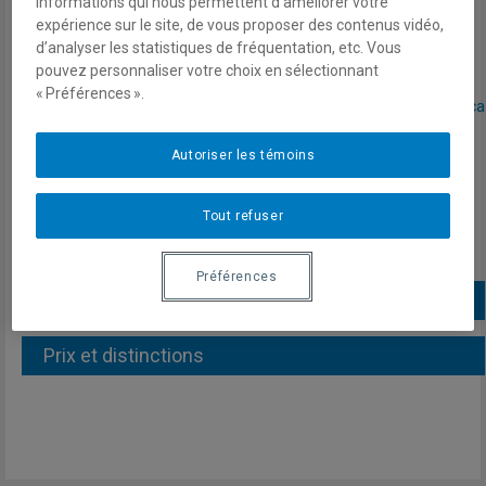
informations qui nous permettent d’améliorer votre
Démocratie américaine
expérience sur le site, de vous proposer des contenus vidéo,
d’analyser les statistiques de fréquentation, etc. Vous
Courriel
pouvez personnaliser votre choix en sélectionnant
« Préférences ».
fortin_bouthot.marin@courrier.uqam.ca
Autoriser les témoins
Tout refuser
Préférences
Informations biographiques
Prix et distinctions