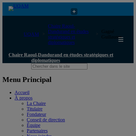
Chaire Raoul-Dandurand en études stratégiques et diplomatiques
Chaire Raoul-
Dandurand en études
Gagné
UQAM
stratégiques et
Guillaume
diplomatiques
Chaire Raoul-Dandurand en études stratégiques et
diplomatiques
Menu Principal
Accueil
À propos
La Chaire
Titulaire
Fondateur
Conseil de direction
Équipe
Partenaires