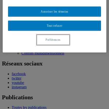
Bourses et stages
Écoles d’été
Évènements
Autoriser les témoins
Évènements à venir
Évènement passé
Compte rendu d’évènements
Tout refuser
Dans les médias
Tous les articles dans les médias
États-Unis
Missions de paix
Préférences
Géopolitique
Moyen-Orient et Afrique du Nord
Conflits multidimensionnels
Réseaux sociaux
facebook
twitter
youtube
instagram
Publications
Toutes les publications