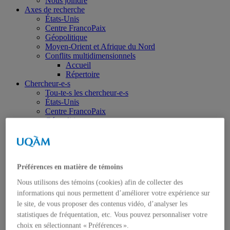
Nous joindre
Axes de recherche
États-Unis
Centre FrancoPaix
Géopolitique
Moyen-Orient et Afrique du Nord
Conflits multidimensionnels
Accueil
Répertoire
Chercheur-e-s
Tou-te-s les chercheur-e-s
États-Unis
Centre FrancoPaix
Géopolitique
Moyen-Orient et Afrique du Nord
Conflits multidimensionnels
Publications
Toutes les publications
États-Unis
Préférences en matière de témoins
Centre FrancoPaix
Nous utilisons des témoins (cookies) afin de collecter des
Géopolitique
informations qui nous permettent d’améliorer votre expérience sur
Moyen-Orient et Afrique du Nord
Conflits multidimensionnels
le site, de vous proposer des contenus vidéo, d’analyser les
Formation
statistiques de fréquentation, etc. Vous pouvez personnaliser votre
Conférences personnalisées
choix en sélectionnant « Préférences ».