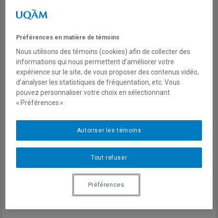
du Québec à Montréal
Expertises
Préférences en matière de témoins
Vie politique et institutions
Nous utilisons des témoins (cookies) afin de collecter des
politiques aux États-Unis
informations qui nous permettent d’améliorer votre
expérience sur le site, de vous proposer des contenus vidéo,
Élections présidentielles,
d’analyser les statistiques de fréquentation, etc. Vous
législatives et locales aux États-
pouvez personnaliser votre choix en sélectionnant
Unis
« Préférences ».
Politique étrangère des États-Unis
Relations entre le
Autoriser les témoins
Canada/Québec et les États-Unis
Enjeux géoéconomiques, cyber et
Tout refuser
de désinformation pour les États-
Unis et le Canada
Préférences
Culture populaire et politique aux
États-Unis