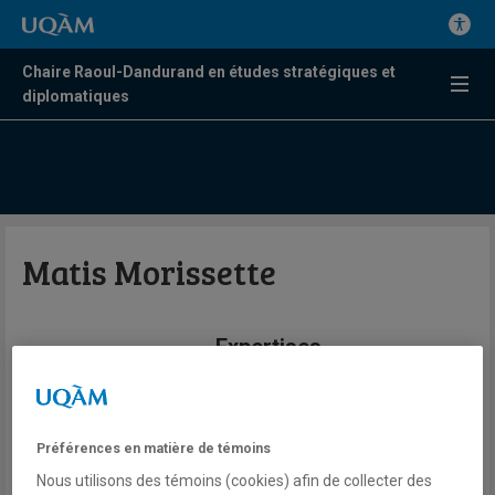
Chaire Raoul-Dandurand en études stratégiques et
diplomatiques
Matis Morissette
Expertises
Congrès des États-Unis
Processus décisionnel en
politique étrangère des États-Unis
Préférences en matière de témoins
Nous utilisons des témoins (cookies) afin de collecter des
État administratif américain