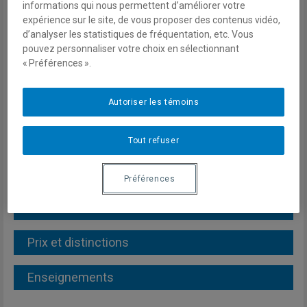
informations qui nous permettent d’améliorer votre
expérience sur le site, de vous proposer des contenus vidéo,
Courriel
d’analyser les statistiques de fréquentation, etc. Vous
pouvez personnaliser votre choix en sélectionnant
morissette.matis@courrier.uqam.ca
« Préférences ».
Autoriser les témoins
Tout refuser
Informations biographiques
Préférences
Publications
Prix et distinctions
Enseignements