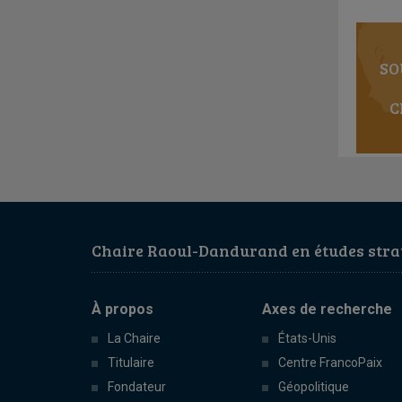
SO
C
Chaire Raoul-Dandurand en études strat
À propos
Axes de recherche
La Chaire
États-Unis
Titulaire
Centre FrancoPaix
Fondateur
Géopolitique