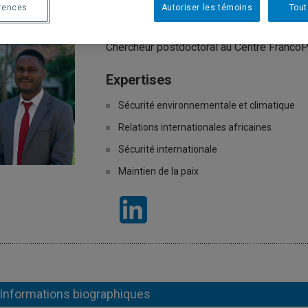
anuela Garcia Nyangono Noa
rences
Autoriser les témoins
Tout
Chercheur postdoctoral au Centre FrancoP
Expertises
Sécurité environnementale et climatique
Relations internationales africaines
Sécurité internationale
Maintien de la paix
Informations biographiques