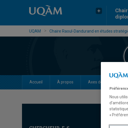
Chair
dipl
UQAM
Chaire Raoul-Dandurand en études stratégiq
Accueil
À propos
Axes de recherche
Préférence
Nous utili
d’améliore
statistiqu
« Préféren
CHERCHEUR-E-S