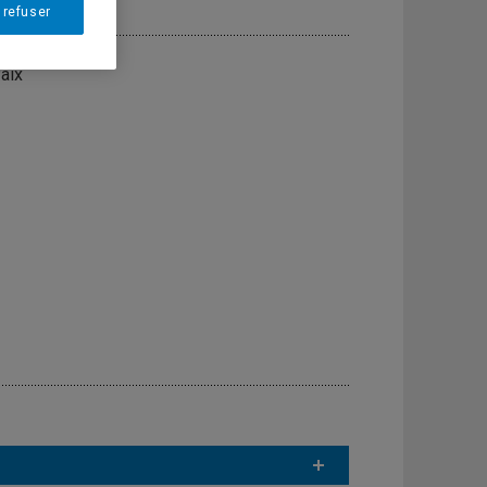
 refuser
aix