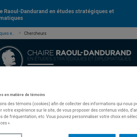
e Raoul-Dandurand en études stratégiques et
omatiques
ues e...
Chercheurs
Chercheur-e-s
Publications
Formation
Évèn
s en matière de témoins
sons des témoins (cookies) afin de collecter des informations qui nous 
r votre expérience sur le site, de vous proposer des contenus vidéo, d’a
es de fréquentation, etc. Vous pouvez personnaliser votre choix en séle
ces ».