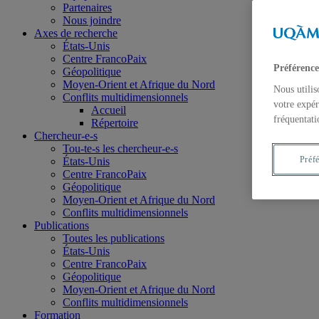
Partenaires
Nous joindre
Axes de recherche
États-Unis
Centre FrancoPaix
Préférence
Géopolitique
Moyen-Orient et Afrique du Nord
Nous utilis
Conflits multidimensionnels
votre expér
Accueil
fréquentati
Répertoire
Chercheur-e-s
Tou-te-s les chercheur-e-s
Préf
États-Unis
Centre FrancoPaix
Géopolitique
Moyen-Orient et Afrique du Nord
Conflits multidimensionnels
Publications
Toutes les publications
États-Unis
Centre FrancoPaix
Géopolitique
Moyen-Orient et Afrique du Nord
Conflits multidimensionnels
Formation