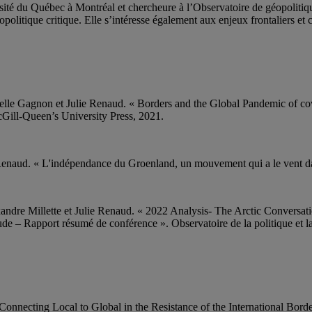
rsité du Québec à Montréal et chercheure à l’Observatoire de géopolitiqu
politique critique. Elle s’intéresse également aux enjeux frontaliers et 
ielle Gagnon et Julie Renaud.
« Borders and the Global Pandemic of c
Gill-Queen’s University Press, 2021.
Renaud. « L'indépendance du Groenland, un mouvement qui a le vent da
andre Millette et Julie Renaud.
« 2022 Analysis- The Arctic Conversati
ude – Rapport résumé de conférence ». Observatoire de la politique et la
Connecting Local to Global in the Resistance of the International Bord