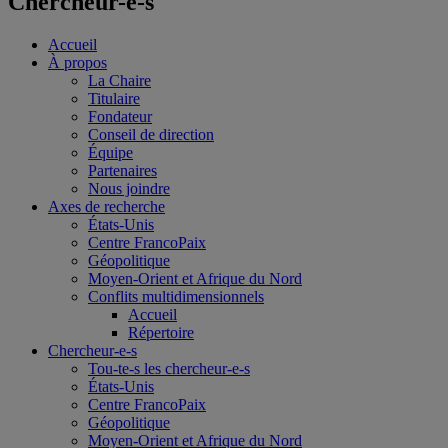
Chercheur-e-s
Accueil
À propos
La Chaire
Titulaire
Fondateur
Conseil de direction
Équipe
Partenaires
Nous joindre
Axes de recherche
États-Unis
Centre FrancoPaix
Géopolitique
Moyen-Orient et Afrique du Nord
Conflits multidimensionnels
Accueil
Répertoire
Chercheur-e-s
Tou-te-s les chercheur-e-s
États-Unis
Centre FrancoPaix
Géopolitique
Moyen-Orient et Afrique du Nord