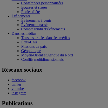
Conférences personnalisées
Bourses et stages
Écoles d’été
Évènements
Évènements à venir
Évènement passé
Compte rendu d’évènements
Dans les médias
Tous les articles dans les médias
États-Unis
Missions de paix
Géopolitique
Moyen-Orient et Afrique du Nord
Conflits multidimensionnels
Réseaux sociaux
facebook
twitter
youtube
instagram
Publications