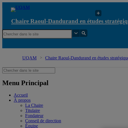
Chaire Raoul-Dandurand en études stratégiq
UQAM
Chaire Raoul-Dandurand en études stratégique
Menu Principal
Accueil
À propos
La Chaire
Titulaire
Fondateur
Conseil de direction
Équipe