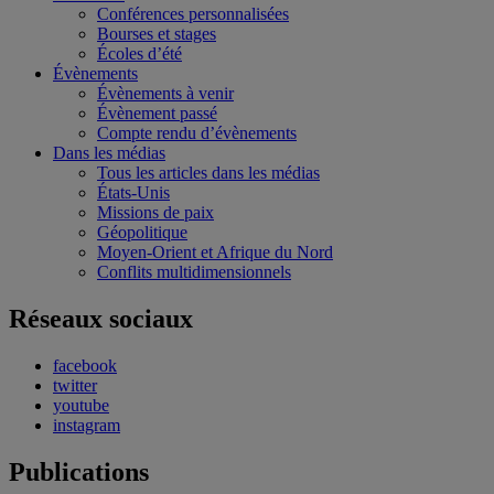
Conférences personnalisées
Bourses et stages
Écoles d’été
Évènements
Évènements à venir
Évènement passé
Compte rendu d’évènements
Dans les médias
Tous les articles dans les médias
États-Unis
Missions de paix
Géopolitique
Moyen-Orient et Afrique du Nord
Conflits multidimensionnels
Réseaux sociaux
facebook
twitter
youtube
instagram
Publications