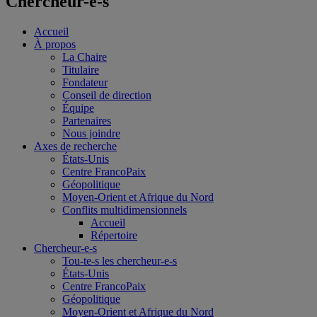
Chercheur-e-s
Accueil
À propos
La Chaire
Titulaire
Fondateur
Conseil de direction
Équipe
Partenaires
Nous joindre
Axes de recherche
États-Unis
Centre FrancoPaix
Géopolitique
Moyen-Orient et Afrique du Nord
Conflits multidimensionnels
Accueil
Répertoire
Chercheur-e-s
Tou-te-s les chercheur-e-s
États-Unis
Centre FrancoPaix
Géopolitique
Moyen-Orient et Afrique du Nord