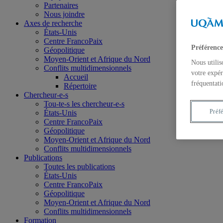
Partenaires
Nous joindre
Axes de recherche
États-Unis
Centre FrancoPaix
Préférence
Géopolitique
Moyen-Orient et Afrique du Nord
Nous utilis
Conflits multidimensionnels
votre expér
Accueil
fréquentati
Répertoire
Chercheur-e-s
Tou-te-s les chercheur-e-s
Préf
États-Unis
Centre FrancoPaix
Géopolitique
Moyen-Orient et Afrique du Nord
Conflits multidimensionnels
Publications
Toutes les publications
États-Unis
Centre FrancoPaix
Géopolitique
Moyen-Orient et Afrique du Nord
Conflits multidimensionnels
Formation