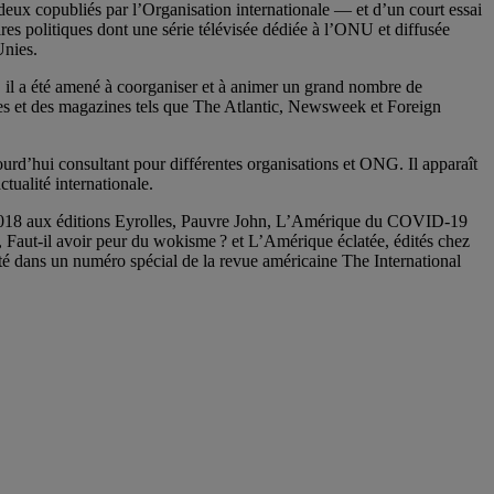
t deux copubliés par l’Organisation internationale — et d’un court essai
 politiques dont une série télévisée dédiée à l’ONU et diffusée
Unies.
 il a été amené à coorganiser et à animer un grand nombre de
es et des magazines tels que The Atlantic, Newsweek et Foreign
ourd’hui consultant pour différentes organisations et ONG. Il apparaît
ualité internationale.
n 2018 aux éditions Eyrolles, Pauvre John, L’Amérique du COVID-19
Faut-il avoir peur du wokisme ? et L’Amérique éclatée, édités chez
é dans un numéro spécial de la revue américaine The International