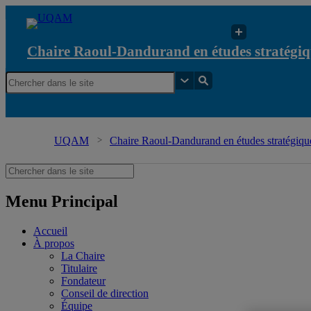
Chaire Raoul-Dandurand en études stratégiq
UQAM
Chaire Raoul-Dandurand en études stratégique
Menu Principal
Accueil
À propos
La Chaire
Titulaire
Fondateur
Conseil de direction
Équipe