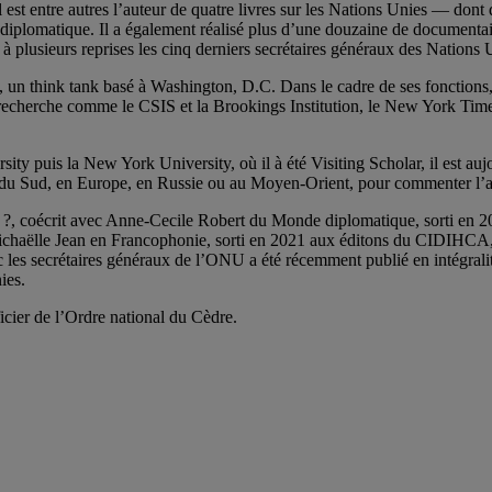
il est entre autres l’auteur de quatre livres sur les Nations Unies — don
lomatique. Il a également réalisé plus d’une douzaine de documentaires
 à plusieurs reprises les cinq derniers secrétaires généraux des Nations 
un think tank basé à Washington, D.C. Dans le cadre de ses fonctions,
 recherche comme le CSIS et la Brookings Institution, le New York Tim
ity puis la New York University, où il à été Visiting Scholar, il est auj
du Sud, en Europe, en Russie ou au Moyen-Orient, pour commenter l’act
ONU ?, coécrit avec Anne-Cecile Robert du Monde diplomatique, sorti e
chaëlle Jean en Francophonie, sorti en 2021 aux éditons du CIDIHCA, 
es secrétaires généraux de l’ONU a été récemment publié en intégralit
ies.
icier de l’Ordre national du Cèdre.