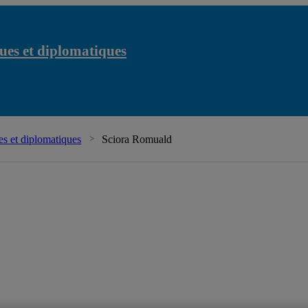
ues et diplomatiques
Chaire Raoul-Dandur
s et diplomatiques
Sciora Romuald