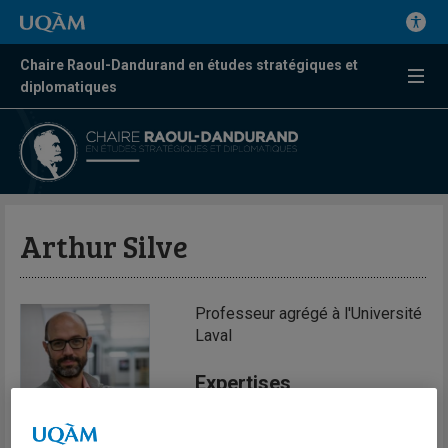
Chaire Raoul-Dandurand en études stratégiques et
diplomatiques
Arthur Silve
Professeur agrégé à l'Université
Laval
Expertises
Développement et
développement économique