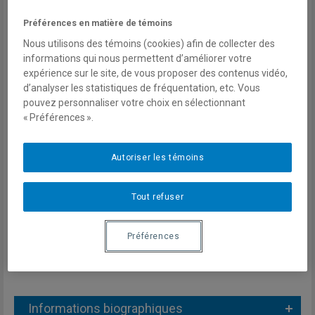
Conflits internationaux et guerres
Préférences en matière de témoins
civiles
Nous utilisons des témoins (cookies) afin de collecter des
Démocratie
informations qui nous permettent d’améliorer votre
expérience sur le site, de vous proposer des contenus vidéo,
Migrations
d’analyser les statistiques de fréquentation, etc. Vous
Innovation
pouvez personnaliser votre choix en sélectionnant
« Préférences ».
Changement culturel
Courriel
Autoriser les témoins
Arthur.Silve@ecn.ulaval.ca
Tout refuser
Préférences
Informations biographiques