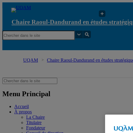
Chaire Raoul-Dandurand en études stratégiq
UQAM
Chaire Raoul-Dandurand en études stratégique
Menu Principal
Accueil
À propos
La Chaire
Titulaire
Fondateur