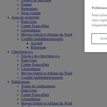
Conseil de direction
Équipe
Préférence
Partenaires
Nous joindre
Nous utilis
Axes de recherche
votre expér
États-Unis
fréquentati
Centre FrancoPaix
Géopolitique
Moyen-Orient et Afrique du Nord
Conflits multidimensionnels
Préf
Accueil
Répertoire
Chercheur-e-s
Tou-te-s les chercheur-e-s
États-Unis
Centre FrancoPaix
Géopolitique
Moyen-Orient et Afrique du Nord
Conflits multidimensionnels
Publications
Toutes les publications
États-Unis
Centre FrancoPaix
Géopolitique
Moyen-Orient et Afrique du Nord