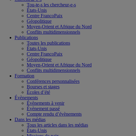
Tou-te-s les chercheur-e-s
États-Unis
Centre FrancoPaix
Géopolitique
Moyen-Orient et Afrique du Nord
Conflits multidimensionnels
Publications
Toutes les publications
États-Unis
Centre FrancoPaix
Géopolitique
Moyen-Orient et Afrique du Nord
Conflits multidimensionnels
Formation
Conférences personnalisées
Bourses et stages
Écoles d’été
Évènements
Évènements à venir
Évènement passé
Compte rendu d’évènements
Dans les médias
Tous les articles dans les médias
États-Unis
Missions de paix