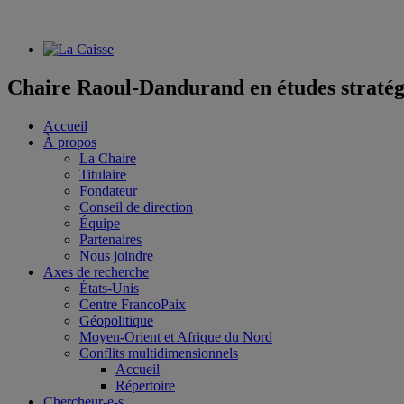
Chaire Raoul-Dandurand en études stratég
Accueil
À propos
La Chaire
Titulaire
Fondateur
Conseil de direction
Équipe
Partenaires
Nous joindre
Axes de recherche
États-Unis
Centre FrancoPaix
Géopolitique
Moyen-Orient et Afrique du Nord
Conflits multidimensionnels
Accueil
Répertoire
Chercheur-e-s