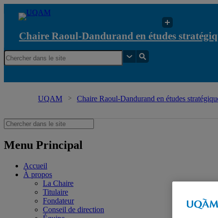
Chaire Raoul-Dandurand en études stratégiq
UQAM
Chaire Raoul-Dandurand en études stratégique
Menu Principal
Accueil
À propos
La Chaire
Titulaire
Fondateur
Conseil de direction