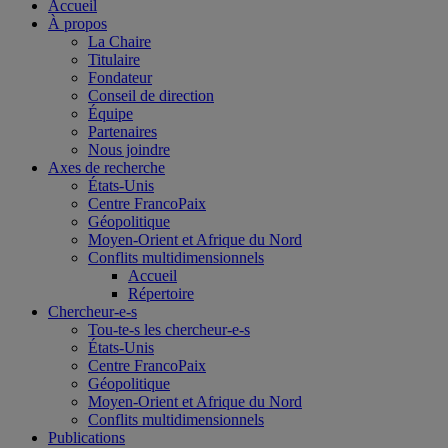
Accueil
À propos
La Chaire
Titulaire
Fondateur
Conseil de direction
Équipe
Partenaires
Nous joindre
Axes de recherche
États-Unis
Centre FrancoPaix
Géopolitique
Moyen-Orient et Afrique du Nord
Conflits multidimensionnels
Accueil
Répertoire
Chercheur-e-s
Tou-te-s les chercheur-e-s
États-Unis
Centre FrancoPaix
Géopolitique
Moyen-Orient et Afrique du Nord
Conflits multidimensionnels
Publications