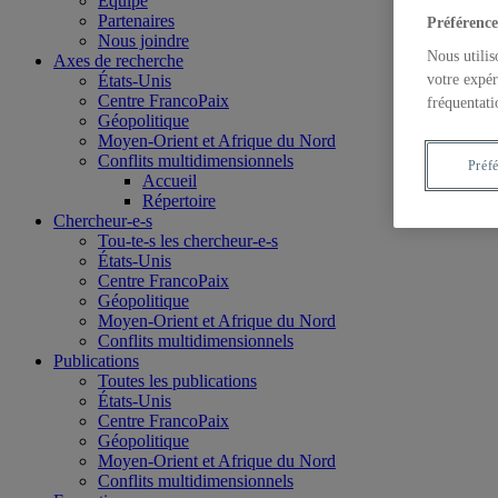
Équipe
Partenaires
Préférence
Nous joindre
Nous utilis
Axes de recherche
votre expér
États-Unis
Centre FrancoPaix
fréquentati
Géopolitique
Moyen-Orient et Afrique du Nord
Conflits multidimensionnels
Préf
Accueil
Répertoire
Chercheur-e-s
Tou-te-s les chercheur-e-s
États-Unis
Centre FrancoPaix
Géopolitique
Moyen-Orient et Afrique du Nord
Conflits multidimensionnels
Publications
Toutes les publications
États-Unis
Centre FrancoPaix
Géopolitique
Moyen-Orient et Afrique du Nord
Conflits multidimensionnels