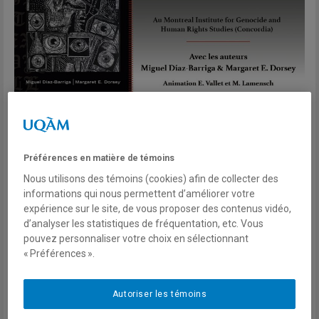
Lundi 9 mars 2020, 12h30
Préférences en matière de témoins
Nous utilisons des témoins (cookies) afin de collecter des
Au Montreal Institute for Genocide and Human Rights
informations qui nous permettent d’améliorer votre
Studies (MIGS) - 1250 rue Guy, Suite FB 804 (8ème
expérience sur le site, de vous proposer des contenus vidéo,
étage)
d’analyser les statistiques de fréquentation, etc. Vous
pouvez personnaliser votre choix en sélectionnant
« Préférences ».
Inscription gratuite mais obligatoire
Partout sur la planète, les murs frontaliers se multiplient à un
Autoriser les témoins
rythme croissant. Division culturelle, instrumentalisation