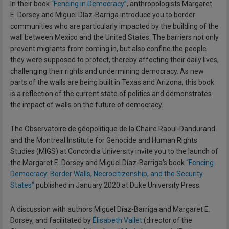
In their book
“Fencing in Democracy”
, anthropologists Margaret
E. Dorsey and Miguel Díaz-Barriga introduce you to border
communities who are particularly impacted by the building of the
wall between Mexico and the United States. The barriers not only
prevent migrants from coming in, but also confine the people
they were supposed to protect, thereby affecting their daily lives,
challenging their rights and undermining democracy. As new
parts of the walls are being built in Texas and Arizona, this book
is a reflection of the current state of politics and demonstrates
the impact of walls on the future of democracy.
The Observatoire de géopolitique de la Chaire Raoul-Dandurand
and the Montreal Institute for Genocide and Human Rights
Studies (MIGS) at Concordia University invite you to the launch of
the Margaret E. Dorsey and Miguel Díaz-Barriga’s book
“Fencing
Democracy: Border Walls, Necrocitizenship, and the Security
States”
published in January 2020 at Duke University Press.
A discussion with authors Miguel Díaz-Barriga and Margaret E.
Dorsey, and facilitated by
Élisabeth Vallet
(director of the