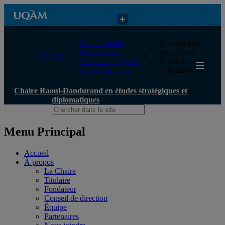
Chaire Raoul-Dandurand en études stratégiques et diplomatiques
Chaire Raoul-
À quand une
Dandurand en
réouverture
UQAM
études stratégiques
du détroit
et diplomatiques
d’Ormuz?
Chaire Raoul-Dandurand en études stratégiques et
diplomatiques
Menu Principal
Accueil
À propos
La Chaire
Titulaire
Fondateur
Conseil de direction
Équipe
Partenaires