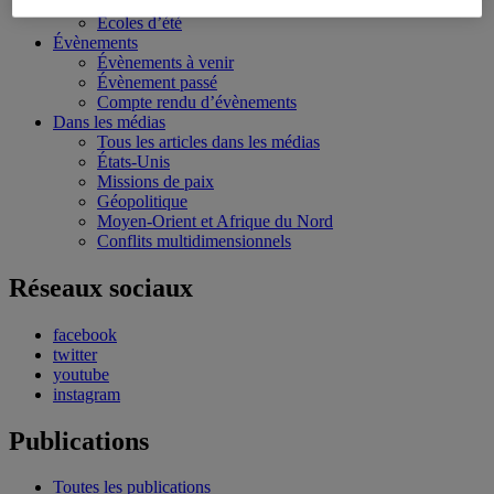
Bourses et stages
Écoles d’été
Évènements
Évènements à venir
Évènement passé
Compte rendu d’évènements
Dans les médias
Tous les articles dans les médias
États-Unis
Missions de paix
Géopolitique
Moyen-Orient et Afrique du Nord
Conflits multidimensionnels
Réseaux sociaux
facebook
twitter
youtube
instagram
Publications
Toutes les publications