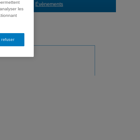
permettent
ormation
Évènements
analyser les
ctionnant
 refuser