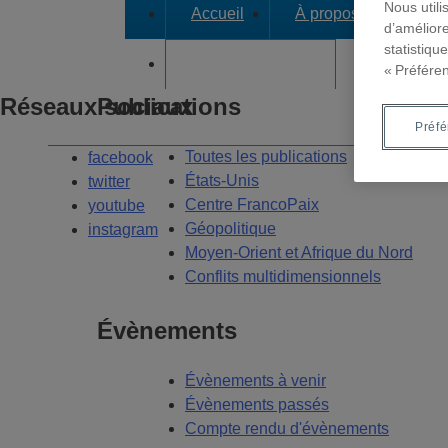
Nous utili
Accueil
À propos
Axes
d’améliore
statistiqu
Dans les médias
« Préfére
Réseaux sociaux
Publications
Préf
Toutes les publications
facebook
États-Unis
twitter
Centre FrancoPaix
youtube
Géopolitique
instagram
Moyen-Orient et Afrique du Nord
Conflits multidimensionnels
Évènements
Évènements à venir
Évènements passés
Compte rendu d'évènements