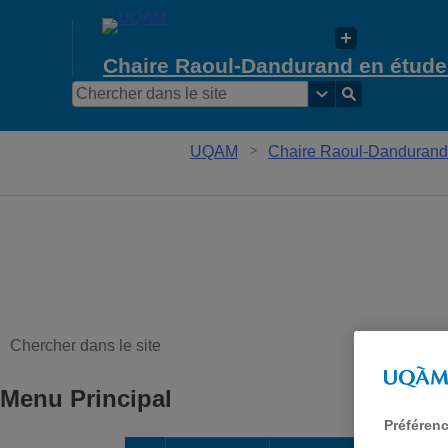
Chaire Raoul-Dandurand en études
UQAM
Chaire Raoul-Dandurand e
Menu Principal
Préféren