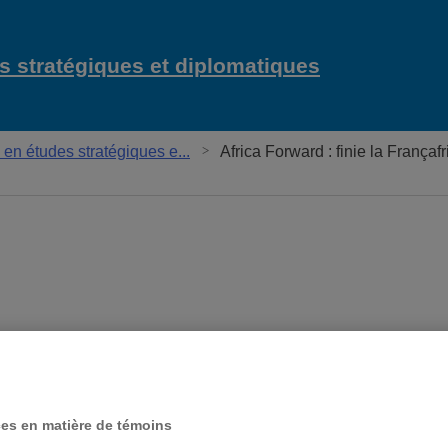
 stratégiques et diplomatiques
n études stratégiques e...
Africa Forward : finie la Françaf
ces en matière de témoins